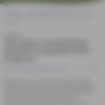
Sākumlapa
Portāla “Jelgavas Vēstnesis” arhīvs
Pilsētā
Lielo pilsētu asociācija Briselē aktualizēs energoefektivitātes
jautājumus
Klausīties
Lielo pilsētu asociācija Briselē
aktualizēs energoefektivitātes
jautājumus
18/06/2008
Pilsētā
Portāla “Jelgavas Vēstnesis” arhīvs
Šodien un rīt – 13. un 14. jūnijā – Latvijas lielo pilsētu
priekšsēdētāji Briselē pārrunās aktuālos ES jautājumus.
Viņu vidū ir arī Jelgavas domes priekšsēdētājs Andris
Rāviņš. Viņš par svarīgu uzskata aktualizēt
energoefektivitātes jautājumus, kā arī pievērsties