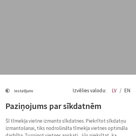
Izvēlies valodu:
LV
EN
Iestatījumi
Paziņojums par sīkdatnēm
Šī tīmekļa vietne izmanto sīkdatnes. Piekrītot sīkdatņu
izmantošanai, tiks nodrošināta tīmekļa vietnes optimāla
darbība. Turpinot vietnes apskati, Jūs piekrītat, ka