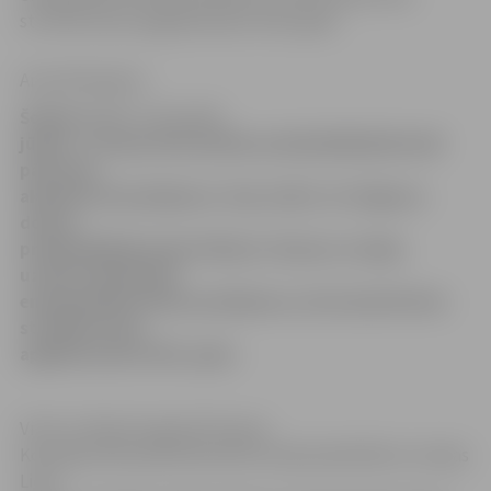
struktūrfondu apgūšanai pēc 2013. gada.
Anna Afanasjeva
Šodien un rīt – 13. un 14.
jūnijā – Latvijas lielo pilsētu priekšsēdētāji Briselē
pārrunās
aktuālos ES jautājumus. Viņu vidū ir arī Jelgavas
domes
priekšsēdētājs Andris Rāviņš. Viņš par svarīgu
uzskata aktualizēt
energoefektivitātes jautājumus, kā arī pievērsties
struktūrfondu
apgūšanai pēc 2013. gada.
Vizīti uz Briseli organizē Eiropas
Komisijas (EK) pārstāvniecība Latvijā sadarbībā ar Latvijas
Lielo