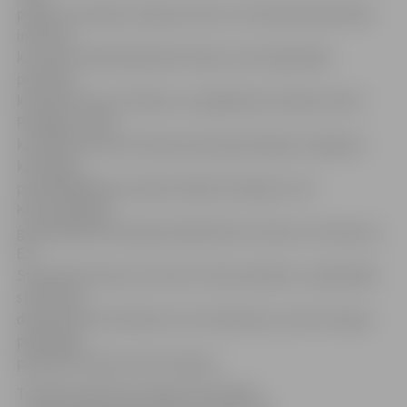
pilsētu asociāciju. Kaspars Kreics no EK pārstāvniecības
informē,
ka vizītes laikā dalībnieki tiksies ar EK reģionālās
politikas
komisāri Danutu Hībneri, enerģētikas komisāru Andri
Piebalgu, vides
komisāra Stavrosa Dimasa biroja pārstāvjiem, Reģionu
komitejas
priekšsēdētāja vietnieku Mišelu Delebarri, EK
Komunikācijas
ģenerāldirektorāta ģenerāldirektoru Klausu Sorensenu,
ES
Statistikas biroja «Eurostat» Ekonomiskās un reģionālās
statistikas
departamenta direktori Innu Šteinbuku, kā arī Latvijas
pastāvīgo
pārstāvi ES Normundu Popenu.
Tikšanās laikā tiks sniegta informācija