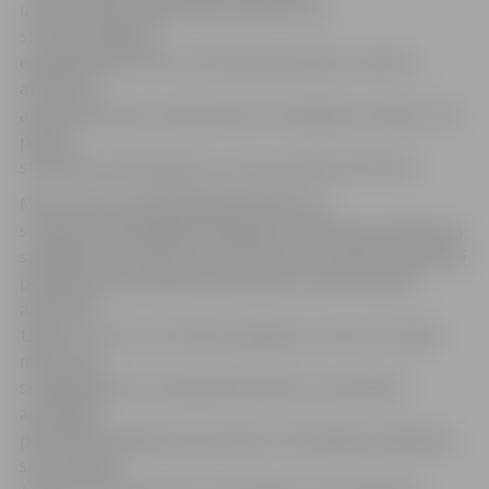
un pārrunāti jautājumi, kas saistīti ar ES
struktūrfondiem,
energoefektivitāti un klimata pārmaiņām, sadzīves
atkritumu
apsaimniekošanu, Baltijas jūras stratēģijas izstrādi un ES
pilsētu
statistikas salīdzinājumu un ekonomisko aktivitāti.
Mūsu domes priekšsēdētājs A.Rāviņš kā
svarīgas vērtē gaidāmās tikšanās ar attīstības plānošanas
speciālistiem, jo EK jau sāk domāt par attīstību nākamajā
plānošanas periodā pēc 2013. gada. Struktūrfondi ir
aktuāli arī
tāpēc, ka mums ar līdzekļu apgūšanu nemaz tik viegli
neiet. Otra
svarīgākā joma ir energoefektivitāte. Lielo pilsētu
asociācijas
pārstāvji enerģētikas komisāram A.Piebalgam atgādinās
savu nostāju.