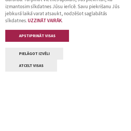
izmantosim sīkdatnes Jūsu ierīcē. Savu piekrišanu Jūs
jebkurā laikā varat atsaukt, nodzēšot saglabātās
sīkdatnes.
UZZINĀT VAIRĀK
.
APSTIPRINĀT VISAS
PIELĀGOT IZVĒLI
ATCELT VISAS
Kontakti