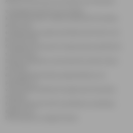
Atbalstu tai sācis paust arī premjers Ivars Godmanis.
www.jelgavasvestnesis.lv jau rakstīja,
ka pērn lielo pilsētu vadība aicināja mainīt atsevišķus
akcentus ES
energopolitikas programmatiskajos dokumentos, kas
ļautu lielu daļu
finansējuma uzņemties ES. Nepieciešams palielināt ES
struktūrfondu
līdzekļu pieejamību, kā arī piesaistīt privātos fondus
dzīvojamo
ēku energoefektivitātes paaugstināšanai, jo ne
pašvaldību, ne
valsts budžeta līdzekļu šīs programmas īstenošanai
nepietiek.
Eiropas Parlaments (EP) šo priekšlikumu atbalstījis,
apliecinot, ka
LPPA iniciatīva ir svarīga ES līmenī.