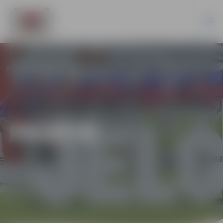
PILSĒTĀ