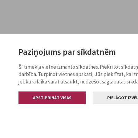
Paziņojums par sīkdatnēm
Šī tīmekļa vietne izmanto sīkdatnes. Piekrītot sīkdat
darbība. Turpinot vietnes apskati, Jūs piekrītat, ka i
jebkurā laikā varat atsaukt, nodzēšot saglabātās sīkd
APSTIPRINĀT VISAS
PIELĀGOT IZVĒL