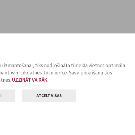
ņu izmantošanai, tiks nodrošināta tīmekļa vietnes optimāla
zmantosim sīkdatnes Jūsu ierīcē. Savu piekrišanu Jūs
atnes.
UZZINĀT VAIRĀK
.
I
ATCELT VISAS