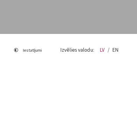
Izvēlies valodu:
LV
EN
Iestatījumi