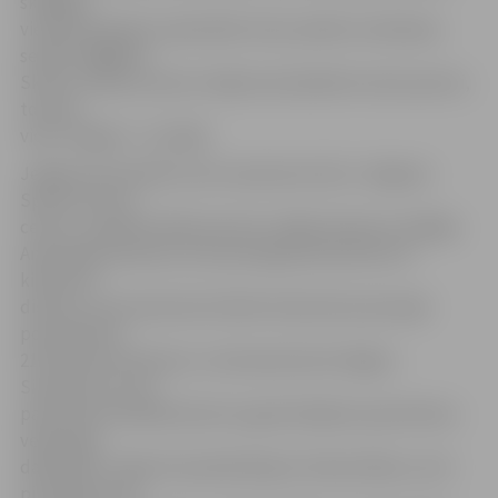
skrējējus
vienā komandā un pārstāvēt mūsu pilsētu skriešanas
seriāla «BigBank
Skrien Latvija» posmos. Šajā sezonā plānoti astoņi posmi,
tostarp
viens Jelgavā – 22. jūlijā.
Jelgavas komandā, kuras nosaukums būs «Jelgavas
Sporta servisa
centrs», pieteikti šādi sportisti: vidējo distanču skrējēja
Anastasija Geraseva, kura pirmajā posmā skries 10
kilometru
distanci, pusmaratonists Raitis Kraslovskis (pirmajā
posmā skries
21 kilometra distanci), ultramaratonists Edgars
Simanovičs, kurš
pazīstams kā 246 kilometrus garā skrējiena spartatlona
veiksmīgs
dalībnieks. Tāpat komandā iekļauts Oskars Blaus, kurš
pirmajā posmā