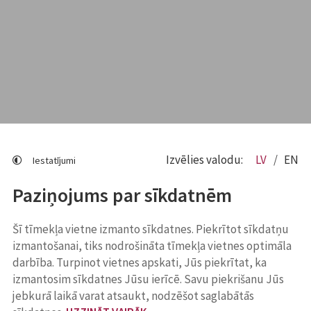
Izvēlies valodu:
LV
EN
Iestatījumi
Paziņojums par sīkdatnēm
Šī tīmekļa vietne izmanto sīkdatnes. Piekrītot sīkdatņu
izmantošanai, tiks nodrošināta tīmekļa vietnes optimāla
darbība. Turpinot vietnes apskati, Jūs piekrītat, ka
izmantosim sīkdatnes Jūsu ierīcē. Savu piekrišanu Jūs
jebkurā laikā varat atsaukt, nodzēšot saglabātās