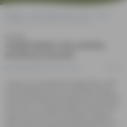
Sākumlapa
Portāla “Jelgavas Vēstnesis” arhīvs
Sports
Liepājā debitēs mūsu pilsētas skriešanas komanda
Klausīties
Liepājā debitēs mūsu pilsētas
skriešanas komanda
25/03/2017
Portāla “Jelgavas Vēstnesis” arhīvs
Sports
«Uzskatu, ka ir nokomplektēts spēcīgs sastāvs, un mēs
noteikti mēģināsim konkurēt ar vadošajām skriešanas
komandām. Pats galvenais pirmajā sezonā ir ļaut pilsētas
vārdam izskanēt skriešanas sabiedrībā un popularizēt šo
sporta veidu,» par Jelgavas skriešanas komandu stāsta
Jelgavas Sporta servisa centra pārstāve un Jelgavas
Bērnu un jaunatnes sporta skolas vieglatlētikas trenere