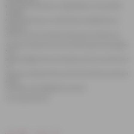
skries piecus kilometrus, Daiga Dābola, Ilze Sermolīte
(Liepājā
skries 10 kilometrus), Salvis Brasavs (Liepājā skries 21
kilometra
distanci), kā arī A.Fomenko (skries piecus kilometrus).
Komandu ieskaitē tiks ņemti vērā katrā posmā sasniegtie
četri
augstvērtīgākie katras komandas sportistu rezultāti, bet
no
astoņiem seriāla posmiem punkti tiks skaitīti par pieciem
katras
komandas veiksmīgākajiem posmiem.
Foto: Inga Gedroviča