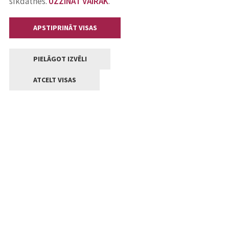
sīkdatnes.
UZZINĀT VAIRĀK
.
APSTIPRINĀT VISAS
PIELĀGOT IZVĒLI
ATCELT VISAS
Kontakti
Jelgavas valstpilsētas pašvaldība
Lielā iela 11, Jelgava, LV-3001