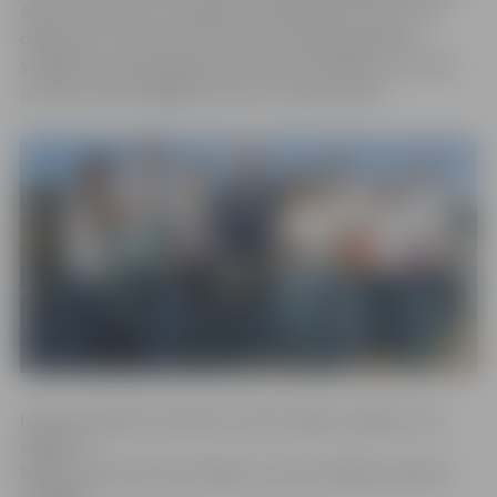
Aļona Fomenko, kura šajā aktivitātē iesaistīsies arī kā
dalībniece. Pirmais starts jaunizveidotajai pilsētas
skrējēju komandai plānots 26. martā Liepājā, kur notiks
pirmais seriāla «BigBank Skrien Latvija» posms.
Ideja par šādas komandas izveidi radās jau agrāk, taču
šogad tā
beidzot tiek īstenota. Mērķis ir pulcēt labākos pilsētas