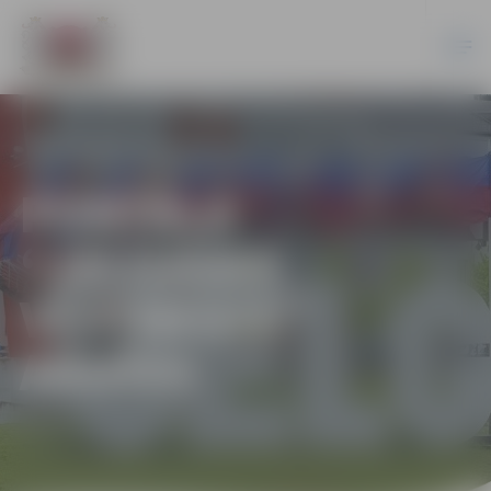
PORTĀLA
“JELGAVAS
VĒSTNESIS”
ARHĪVS