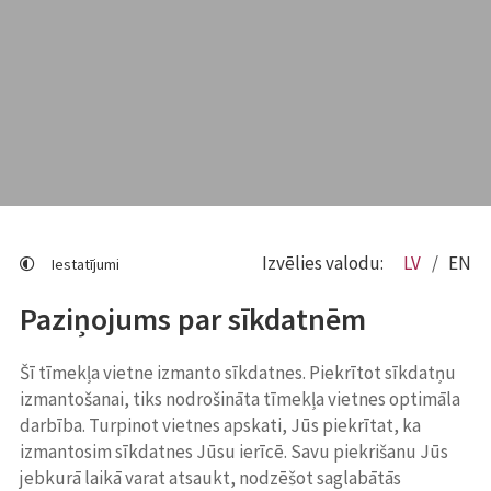
Izvēlies valodu:
LV
EN
Iestatījumi
Paziņojums par sīkdatnēm
Šī tīmekļa vietne izmanto sīkdatnes. Piekrītot sīkdatņu
izmantošanai, tiks nodrošināta tīmekļa vietnes optimāla
darbība. Turpinot vietnes apskati, Jūs piekrītat, ka
izmantosim sīkdatnes Jūsu ierīcē. Savu piekrišanu Jūs
jebkurā laikā varat atsaukt, nodzēšot saglabātās