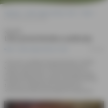
Sākumlapa
Portāla “Jelgavas Vēstnesis” arhīvs
Pilsētā
Lifos pirmā divstāvu auditorija
Klausīties
Lifos pirmā divstāvu auditorija
28/02/2008
Pilsētā
Portāla “Jelgavas Vēstnesis” arhīvs
«Pirmo reizi, zīmēšanas lekcijai beidzoties, nevarēju
studentus dabūt ārā no auditorijas. Meitenes aiz
priekiem sāka pat dejot,» tā par pirmās dienas darbu
šonedēļ atvērtajā Lauku inženieru fakultātes divstāvu
zīmētavā un maketētavā teic Arhitektūras un
būvniecības katedras pasniedzēja Iveta Lāčauniece.