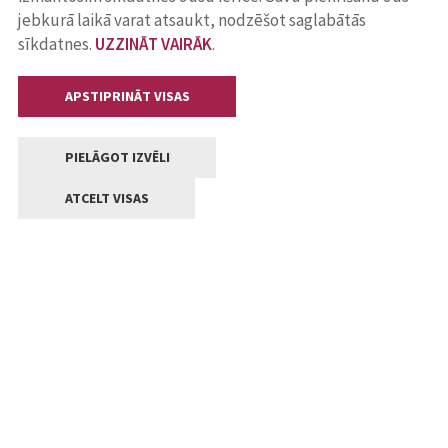
jebkurā laikā varat atsaukt, nodzēšot saglabātās
sīkdatnes.
UZZINĀT VAIRĀK
.
APSTIPRINĀT VISAS
PIELĀGOT IZVĒLI
ATCELT VISAS
Kontakti
Jelgavas valstpilsētas pašvaldība