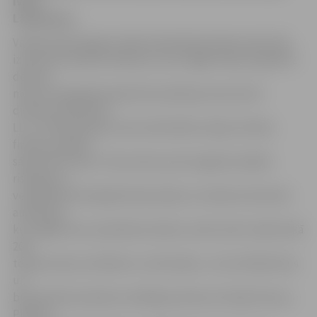
Iveta
Lāčauniece.
Vairāk nekā 15 gadus hidromeliorācijas laboratorija tika
izmantota tikai kā noliktava, taču tagad telpa ar gandrīz
deviņus
metrus augstajiem griestiem pārtapusi par pirmo
divstāvu auditoriju
LLU. «Tā kā daudzas mūsu fakultātes telpas izīrētas
firmām, pašiem
sāka trūkt vietas. Taču pirms pusotra gada atradām
risinājumu –
vecajā laboratorijā jāizveido plaša un moderna divstāvu
auditorija,
kur tagad savus praktiskos darbus varēs veikt vairāk nekā
200
topošo ainavu arhitektu un būvnieku,» teic Arhitektūras
un
būvniecības katedras vadītāja profesore Silvija Štrausa.
Plānots,