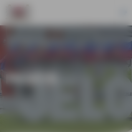
PILSĒTĀ