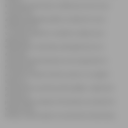
ka pirmajā stāvā ik dienu strādās pirmo četru kursu
studenti, bet
augšstāvs šajā gadā atvēlēts un iekārtots 5. kursa
studentiem, lai
viņi varētu projektēt un maketēt, veidojot savus
augstskolas
diplomdarbus. Fakultātes mācībspēki atzīst, ka
auditorijas
rekonstrukcijā iesaistījusies ne vien augstskola un
fakultāte, bet
arī esošie un bijušie studenti, sponsori. Jau tagad ir
skaidrs, ka
pirmā divstāvu auditorija nebūs pēdējā – pašlaik tiek
domāts par
jaunām mācību telpām arī būvniekiem, kas tāpat tiks
veidotas divos
līmeņos, rekonstruējot citu neizmantotu laboratoriju.