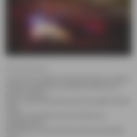
Rirma Gaidamoviča
«Pirmo reizi, zīmēšanas lekcijai beidzoties, nevarēju
studentus dabūt ārā no auditorijas. Meitenes aiz
priekiem sāka pat
dejot,» tā par pirmās dienas darbu šonedēļ atvērtajā
Lauku
inženieru fakultātes divstāvu zīmētavā un
maketētavā teic
Arhitektūras un būvniecības katedras pasniedzēja