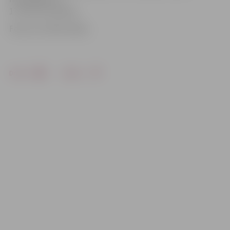
17. līdz 19. martam.
Foto: no JCSVC arhīva
Drukāt
Dalīties