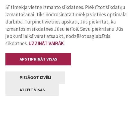
Šī tīmekļa vietne izmanto sīkdatnes. Piekrītot sīkdatņu
izmantošanai, tiks nodrošināta tīmekļa vietnes optimāla
darbība. Turpinot vietnes apskati, Jūs piekrītat, ka
izmantosim sīkdatnes Jūsu ierīcē. Savu piekrišanu Jūs
jebkurā laikā varat atsaukt, nodzēšot saglabātās
sīkdatnes.
UZZINĀT VAIRĀK
.
APSTIPRINĀT VISAS
PIELĀGOT IZVĒLI
ATCELT VISAS