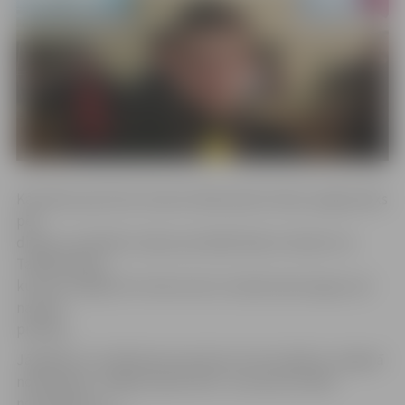
Kā stāsta sportista treneris Aleksnadrs Knohs, jelgavnieks
pēc
divām uzvarētām cīņām pusfinālā tikās ar bokseri no
Tadžikistānas,
kuram zaudēja. Par trešo vietu E.Lindermanis ieguva arī
naudas
prēmiju.
Jāpiebilst, ka nākamais sportista turnīrs plānots Jelgavā
notiekošais «Jelgava Open 2017», kas sporta hallē
norisināsies no