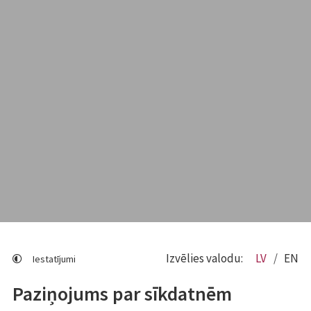
Izvēlies valodu:
LV
EN
Iestatījumi
Paziņojums par sīkdatnēm