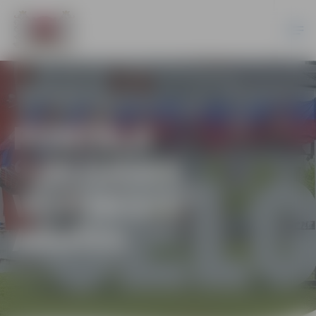
PORTĀLA
“JELGAVAS
VĒSTNESIS”
ARHĪVS