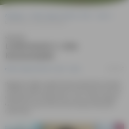
Sākumlapa
Portāla “Jelgavas Vēstnesis” arhīvs
Sports
Lindermanim 3. vieta Komsomoļskā
Klausīties
Lindermanim 3. vieta
Komsomoļskā
23/02/2017
Portāla “Jelgavas Vēstnesis” arhīvs
Sports
Pagājušās nedēļas nogalē Krievijas pilsētā Komsomoļskā
noslēdzās «AIBA» starptautisks turnīrs boksā, kurā svara
kategorijā līdz 75 kilogramiem 3. vietu izcīnīja Jelgavas
Cīņas sporta veidu centra (JCSVC) bokseris Edmunds
Lindermanis.