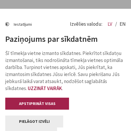
Izvēlies valodu:
LV
EN
Iestatījumi
Paziņojums par sīkdatnēm
Šī tīmekļa vietne izmanto sīkdatnes. Piekrītot sīkdatņu
izmantošanai, tiks nodrošināta tīmekļa vietnes optimāla
darbība. Turpinot vietnes apskati, Jūs piekrītat, ka
izmantosim sīkdatnes Jūsu ierīcē. Savu piekrišanu Jūs
jebkurā laikā varat atsaukt, nodzēšot saglabātās
sīkdatnes.
UZZINĀT VAIRĀK
.
APSTIPRINĀT VISAS
PIELĀGOT IZVĒLI