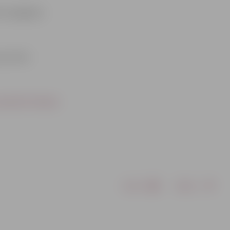
tu iespējams
 kas tiks
sets/llu-himna/.
Drukāt
Dalīties