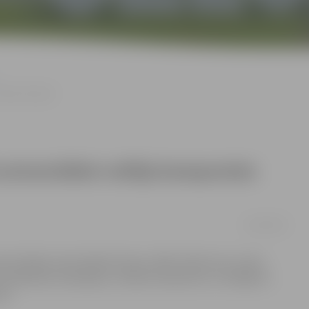
 Jēkabs Mediņš
niversitātei veltīja komponists
19/10/2012
i prezentēja universitātes himnu «Mēs mīlam tevi, zeme
irms padomju okupācijas, veltījis komponists un diriģents
ņš.