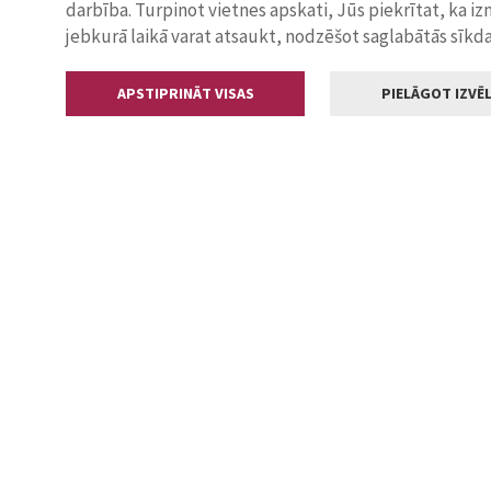
darbība. Turpinot vietnes apskati, Jūs piekrītat, ka i
jebkurā laikā varat atsaukt, nodzēšot saglabātās sīkd
APSTIPRINĀT VISAS
PIELĀGOT IZVĒL
Kontakti
Jelgavas valstp
Lielā iela 11
+371 630055
pasts@jelga