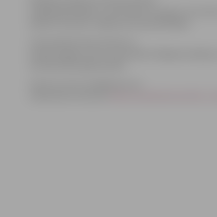
Pašlaik jau sāktas sarunas par himnas
oriģināla dāvināšanu universitātes muzejam, lai to bū
apskatīt ikvienam Jelgavas pils apmeklētājam.
Universitātes himna atrasta un
ierakstīta gadu pirms universitātes 150 gadu jubilejas,
atzīmēta 2013. gada oktobrī.
Himna LLU koru izpildījumos var
noklausīties internetā:
http://soundcloud.com/llu_lv/