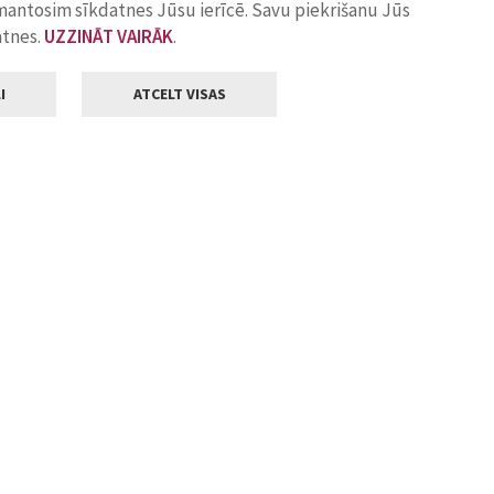
zmantosim sīkdatnes Jūsu ierīcē. Savu piekrišanu Jūs
atnes.
UZZINĀT VAIRĀK
.
I
ATCELT VISAS
Klientu apkalpošana
ilsētas pašvaldība
Darba laiks
, Jelgava, LV-3001
Pirmdienās
8.00 - 18.00
Otrdienās
8.00 - 17.00
22
Trešdienās
8.00 - 17.00
va.lv
Ceturtdienās
8.00 - 17.00
Piektdienās
8.00 - 14.30