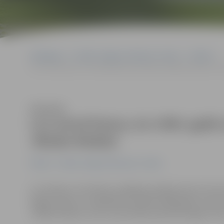
Sākumlapa
Portāla “Jelgavas Vēstnesis” arhīvs
Pilsētā
LLU atrod himnu, ko 1940. gadā universitātei veltīja komponists
Klausīties
LLU atrod himnu, ko 1940. gadā u
Jēkabs Mediņš
Pilsētā
Portāla “Jelgavas Vēstnesis” arhīvs
LLU šodien, 19. oktobrī, plašākai publikai pirmo reiz
dārgā, svētā», ko izglītības iestādei 1940. gadā, īsi p
Jēkabs Mediņš, ziņo universitātes pārstāvis Aigars Ievi