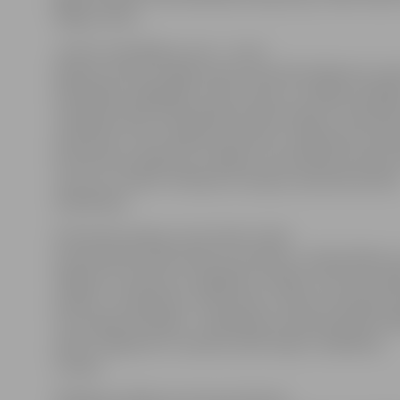
dārgā, svētā».
«Ozola» dziedātājs uzsver – lai arī
Mediņu dzimtas mājās esošie materiāli lielākoties no
bibliotēkā, saglabājot cerību stariņu, atradējs vairāk
mazdēla sievai Lolitai Mediņai lūdzis atļauju «ieskatīti
atvilktnēs». Pēc vairākām sarunām un lūgumiem radin
M.Ziemeli sazinājusies, atklājot, ka atradušies himnas 
notis, kur minēts «Veltījums Latvijas Lauksaimniecība
akadēmijai».
M.Ziemelis pieļauj, ka šis darbs tolaik
pretvalstisko vārdu dēļ nav aizceļojis uz bibliotēkām v
tādēļ arī ir izdevies to saglabāt un atgūt. Himnas atrad
piebilst: «Skaņdarbs ir patriotisks, tomēr tas padomju 
reizi nebija izskanējis – akadēmija to dāvanā saņēma 19
aprīlī, neilgi pirms «sarkano atbrīvotāju» ienākšanas
Latvijā.»