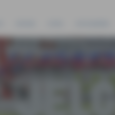
TA
PAŠVALDĪBA
IESTĀDES
KAPITĀLSABIEDRĪBAS