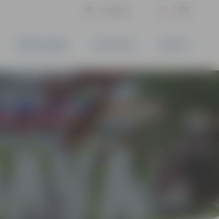
LV
EN
Iestatījumi
UZŅĒMĒJDARBĪBA
PAKALPOJUMI
KONTAKTI