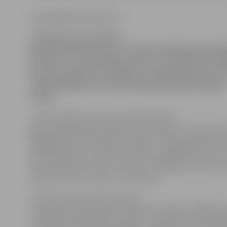
www.jelgavasvestnesis.lv
LLU šodien, 19. oktobrī,
plašākai publikai pirmo reizi prezentēja universi
mīlam tevi, zeme dārgā, svētā», ko izglītības iest
īsi pirms padomju okupācijas, veltījis komponists 
Jēkabs Mediņš, ziņo universitātes pārstāvis Aigar
Ieviņš.
Universitātes himnu pēc vairāk nekā trīs
gadu meklējumiem atradis universitātes vīru kora «Oz
ilggadējais tenors Modris Ziemelis. «Sākotnēji darba g
seši interesenti, tomēr entuziasmu saglabāju vien es.
bijis tāds dulls korists, šo himnu, iespējams, tā arī ne
izdevies atrast,» atzīst LLU patriots.
Viņš stāsta, ka ceļš līdz himnas
atrašanai nav bijis viegls. «Materiālus bijām meklējuši 
Latvijas Konservatorijas (tagad – Jāzepa Vītola Latvija