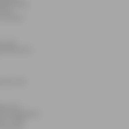
ajā fakultātē,
a Paula
t, tomēr šie
is», kurā
kadēmijas himnu
 Ziņas» 1937.
diņš, ar ko
omēr Jēkaba Mediņa
usi, ka 1940.
m tevi, zeme