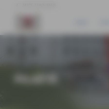
14.9 °C, 2.2 m/s, 83.2 %
JAUNUMI
PILSĒ
PILSĒTĀ