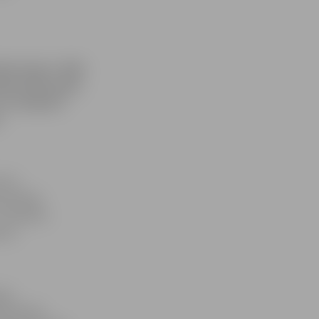
tātes himnu «Mēs
ādei 1940. gadā,
un diriģents
s
ols»
rupā bija
 Ja nebūtu
būtu
gan
s Mūzikas