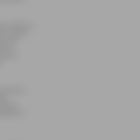
doti JVLMA nošu
kārt J.Mediņa
es senās
iece ar
vārdi un
s
ai arhīviem,
ējs
laikā ne
40. gada 17.