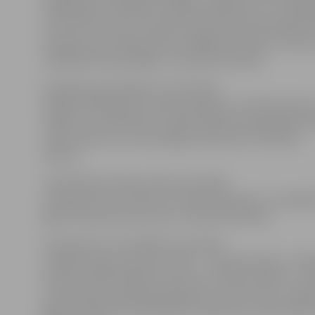
akadēmijas (JVLMA)) nošu bibliotēkā, gan LLU Tehnisk
uz kurieni tā reiz it kā nosūtīta, gan pie izcilā diriģent
Kveldes, gan JVMA profesora Oļģerta Grāvīša un citvie
meklējumi nesekmējās,» atceras M.Ziemelis.
Par galveno pavedienu visu šo laiku
kalpojis 1940. gada 18. aprīļa laikraksts «Latvijas Kareiv
minēts, ka «komponists Jāzeps Mediņš komponējis a
«Mēs mīlam tevi, zeme dārgā, svētā» pēc V.Plūdoņa
teksta».
«Viļa Plūdoņa dzejas izdevumos šāda
sacerējuma nav, tomēr tas minēts laikraksta «Jaunākās
gada 19. janvāra izdevumā,» stāsta M.Ziemelis.
Interesants ir arī misēklis, kas radies
vienāda vārda pirmā burta dēļ – «Latvijas Kareivī» J.Me
domāts Jēkabs Mediņš, kļuvis par Jāzepu Mediņu. T
meita Marija, apkopojot grāmatu par savu tēvu, izpētīj
gada 9. janvārī viņš sarakstījis kompozīciju «Mēs mīla