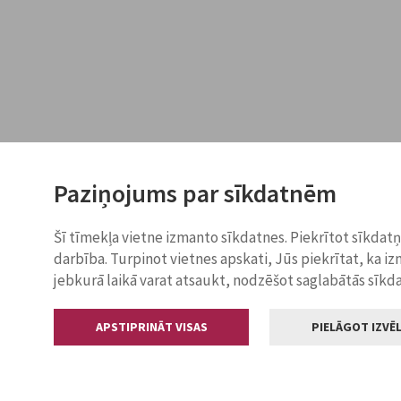
Paziņojums par sīkdatnēm
Šī tīmekļa vietne izmanto sīkdatnes. Piekrītot sīkdat
darbība. Turpinot vietnes apskati, Jūs piekrītat, ka i
jebkurā laikā varat atsaukt, nodzēšot saglabātās sīkd
APSTIPRINĀT VISAS
PIELĀGOT IZVĒL