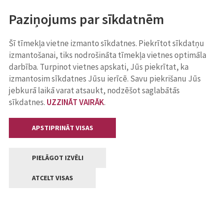
Paziņojums par sīkdatnēm
Šī tīmekļa vietne izmanto sīkdatnes. Piekrītot sīkdatņu
izmantošanai, tiks nodrošināta tīmekļa vietnes optimāla
darbība. Turpinot vietnes apskati, Jūs piekrītat, ka
izmantosim sīkdatnes Jūsu ierīcē. Savu piekrišanu Jūs
jebkurā laikā varat atsaukt, nodzēšot saglabātās
sīkdatnes.
UZZINĀT VAIRĀK
.
APSTIPRINĀT VISAS
PIELĀGOT IZVĒLI
ATCELT VISAS