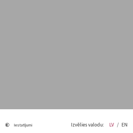
Izvēlies valodu:
LV
EN
Iestatījumi