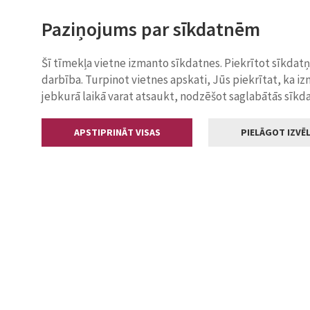
Paziņojums par sīkdatnēm
Šī tīmekļa vietne izmanto sīkdatnes. Piekrītot sīkdat
darbība. Turpinot vietnes apskati, Jūs piekrītat, ka i
jebkurā laikā varat atsaukt, nodzēšot saglabātās sīkd
APSTIPRINĀT VISAS
PIELĀGOT IZVĒL
Kontakti
Jelgavas valstp
Lielā iela 11
+371 630055