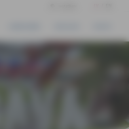
LV
EN
Iestatījumi
UZŅĒMĒJDARBĪBA
PAKALPOJUMI
KONTAKTI