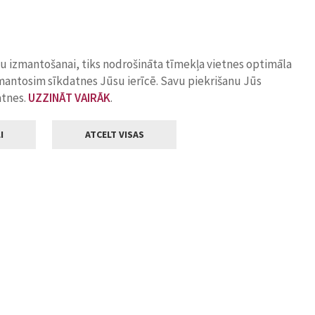
ņu izmantošanai, tiks nodrošināta tīmekļa vietnes optimāla
zmantosim sīkdatnes Jūsu ierīcē. Savu piekrišanu Jūs
atnes.
UZZINĀT VAIRĀK
.
I
ATCELT VISAS
Klientu apkalpošana
ilsētas pašvaldība
Darba laiks
, Jelgava, LV-3001
Pirmdienās
8.00 - 18.00
Otrdienās
8.00 - 17.00
22