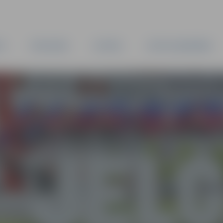
TA
PAŠVALDĪBA
IESTĀDES
KAPITĀLSABIEDRĪBAS