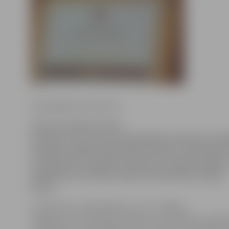
www.jelgavasvestnesis.lv
Līdz 8. janvārim ikviens
aicināts izvirzīt savus pretendentus desmit nomin
Studentu pašpārvaldes (SP) rīkotajai «Gada balvai 
noskaidrotu LLU gada notikumus un gada cilvēkus,
Sabiedrisko attiecību daļas korespondents Aigars
Ieviņš.
Studentiem, darbiniekiem un LLU vadībai
iespējams nominēt gada dekānu vai prodekānu, gada