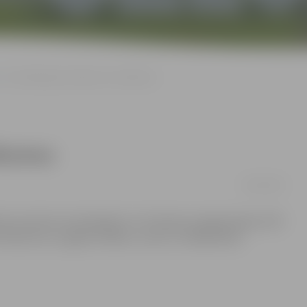
LLU meklē gada cilvēkus un notikumus
tikumus
28/12/2011
endentus desmit nominācijās LLU Studentu pašpārvaldes (SP)
a notikumus un gada cilvēkus, ziņo LLU Sabiedrisko