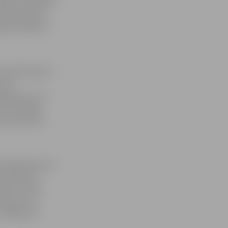
ltātes Studentu
gada dienesta
bas kolektīvu
 ar apbrīnojamu
tīvs
uldījumu LLU,
 SP vadītāja
klusēt par šo
norāda persona,
 paveiktais
dentu dzīvei
ūrija, kurā
vadītājs un