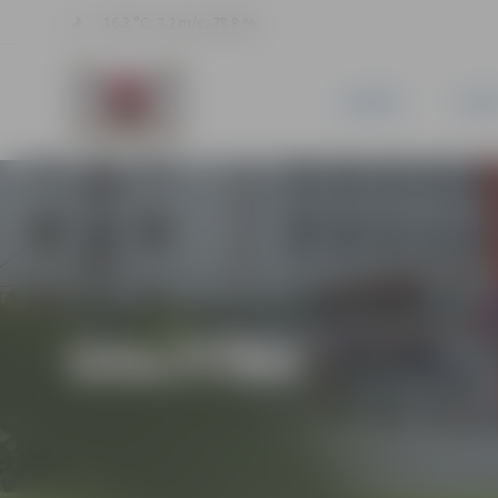
16.3 °C, 2.2 m/s, 78.8 %
JAUNUMI
PILSĒ
IZGLĪTĪBA