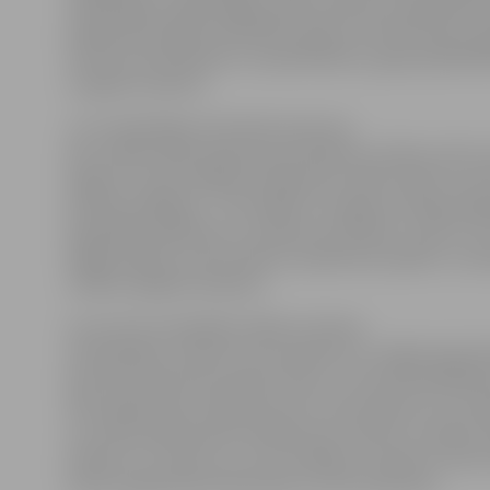
mācībspēku, gada palīgu, gada notikumu, gada faku
pašpārvaldi, gada zinātnieku, gada struktūrvienību, 
viesnīcas komandantu vai pārvaldnieci, gada pašdarbī
un gada studentu.
«LLU nešaubīgi ir ļoti daudz personu,
kas strādā vairāk nekā prasa pienākumi, darbu veicot
degsmi un pēc labākās sirdsapziņas. Šādi cilvēki ir pozi
piemērs pārējiem – kā strādāt un sniegt nozīmīgu ieg
augstākās izglītības un zinātnes attīstībā,» atzīst LLU
Daiga Ziediņa, aicinot ikkatru palūkoties apkārt un ne
cilvēku labajiem darbiem.
Lai izvirzītu kandidātu kādai no balvas
nominācijām, anketā, kas atrodama LLU mājas lapā, jā
kas būtu pilnvarota saņemt balvu, izvirzītā kandidāta
2011. gadā, kā arī, kādu devumu viņš sniedzis LLU stu
un universitātei kopā. Pieteikumus vērtēs 12 cilvēku ž
ietilpst LLU rektors, LLU SP vadītājs, Studentu kluba 
katras augstskolas fakultātes izvirzīts pārstāvis.