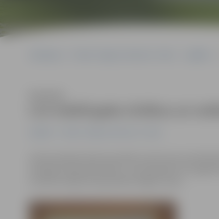
Sākumlapa
Portāla “Jelgavas Vēstnesis” arhīvs
Izglītība
Klausīties
LLU meklē gada cilvēkus un no
Izglītība
Portāla “Jelgavas Vēstnesis” arhīvs
Līdz 8. janvārim ikviens aicināts izvirzīt savus pret
rīkotajai «Gada balvai 2011», lai noskaidrotu LLU gad
attiecību daļas korespondents Aigars Ieviņš.