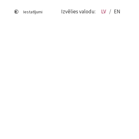
Izvēlies valodu:
LV
EN
Iestatījumi
Lapas karte
Viegli lasīt
Sociālo mediju lietošana
Sīkdatņu izmantošana