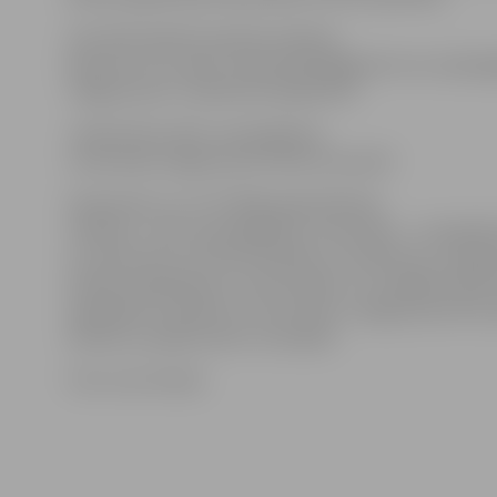
Līdz 2012. gada 8. janvārim anketas
jānosūta uz e-pastu llubalva2011@gmail.com vai jāno
Jelgavas pils 1. kabinetā Lielajā ielā 2.
«Gada balvas 2011» pasniegšanas
ceremonija Jelgavas pilī notiks 25. janvārī.
Gada balva ir LLU SP 2006. gadā dibināta
tradīcija – balvu pasniegšanas ceremonija –, kurā godi
LLU personas, struktūrvienības un notikumus, kas gad
būtisku ieguldījumu universitātes un studējošo labā, p
apkārtējo uzmanību ar savu darbu, snieguši pozitīvus
darbiem, pasākumiem un akcijām.
Foto: Ivars Veiliņš