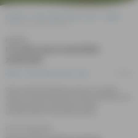
Sākumlapa
Portāla “Jelgavas Vēstnesis” arhīvs
Izglītība
LLU pieci jauni emeritētie zinātnieki
Klausīties
LLU pieci jauni emeritētie
zinātnieki
17/06/2008
Izglītība
Portāla “Jelgavas Vēstnesis” arhīvs
Valsts emeritētā zinātnieka nosaukumu, ko piešķir
izciliem, starptautiski atzītiem Latvijas zinātniekiem pēc
aiziešanas pensijā, saņēmuši pieci Latvijas
Lauksaimniecības universitātes pārstāvji.
Kristīne Langenfelde