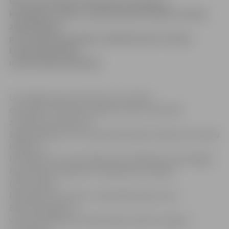
Valsts emeritētā zinātnieka nosaukumu,
ko piešķir izciliem, starptautiski atzītiem Latvijas
zinātniekiem
pēc aiziešanas pensijā, saņēmuši pieci Latvijas
Lauksaimniecības
universitātes pārstāvji.
LLU mājas lapa internetā ziņo, ka Valsts
emeritēto zinātnieku padome valsts emeritētā
zinātnieka nosaukumu
šogad piešķīrusi: Dr.sc.ing. Voldemāram Labrencim (Lauku
inženieru
fakultāte); Dr.sc.ing. Līgai Skudrai (Pārtikas tehnoloģijas
fakultāte); Dr.habil.oec. Aleksandram Vedļam
(Ekonomikas
fakultāte); Dr.med.vet. Jānim Blūzmanim (LLU
Biotehnoloģijas un
veterinārmedicīnas zinātniskais institūts «Sigra»);