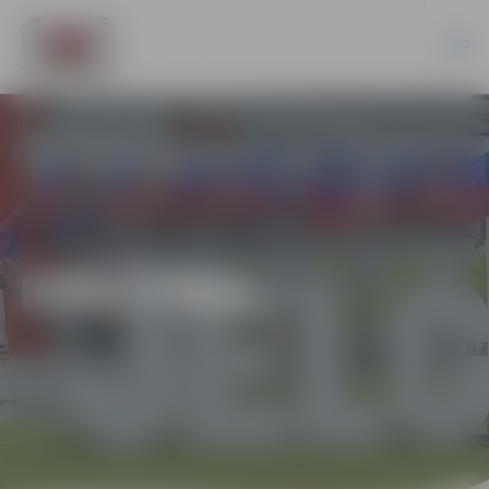
IZGLĪTĪBA