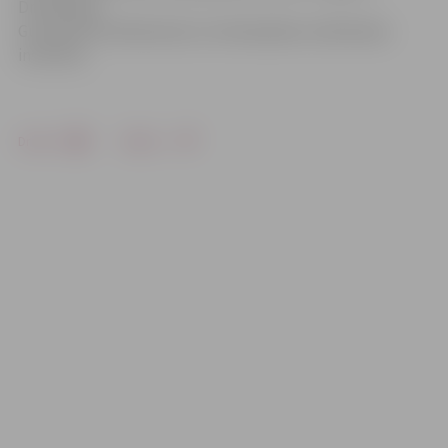
Dr.habil.agr.
Guntaram Grīnblatam(LLU Zemkopības zinātniskais
institūts).
Drukāt
Dalīties