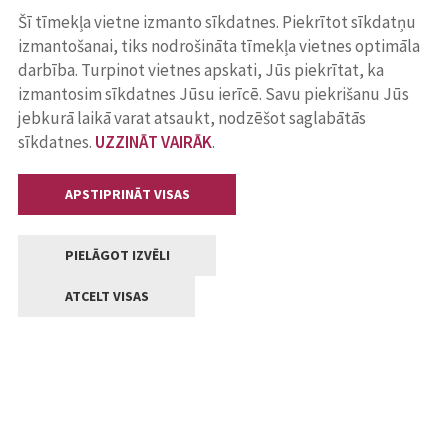
Šī tīmekļa vietne izmanto sīkdatnes. Piekrītot sīkdatņu
izmantošanai, tiks nodrošināta tīmekļa vietnes optimāla
darbība. Turpinot vietnes apskati, Jūs piekrītat, ka
izmantosim sīkdatnes Jūsu ierīcē. Savu piekrišanu Jūs
jebkurā laikā varat atsaukt, nodzēšot saglabātās
sīkdatnes.
UZZINĀT VAIRĀK
.
APSTIPRINĀT VISAS
PIELĀGOT IZVĒLI
ATCELT VISAS