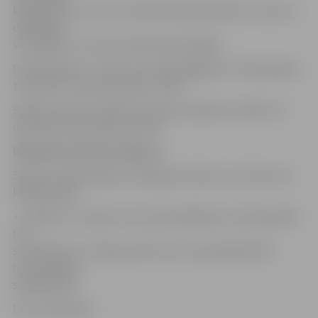
kategorijā, vecuma vai meistarības grupā būtu vismaz 6
dalībnieki
vienspēlēs un vismaz 4 pāri dubultspēlēs.
Pieteikšanās uz turnīru e-pastā: jbk@jbk.lv. Pieteikšanās
termiņš 27. decembra plkst. 12:00.
Spēļu laiki tiks publicēti interneta lapā www.JBK.lv 27.
decembrī līdz pulksten 16.30
Dalībnieku līdzfinansējums:
5,00 eiro (neatkarīgi no kategoriju skaita, t.sk. balvas un
kafijas galds)
+ 1,50 par LLU Sporta centra apmeklējumu (nav jāmaksā
LLU
studentiem) + 2,00 par LBF licenci (nav jāmaksā LBF
licencētajiem
spēlētājiem).
Foto: www.jbk.lv