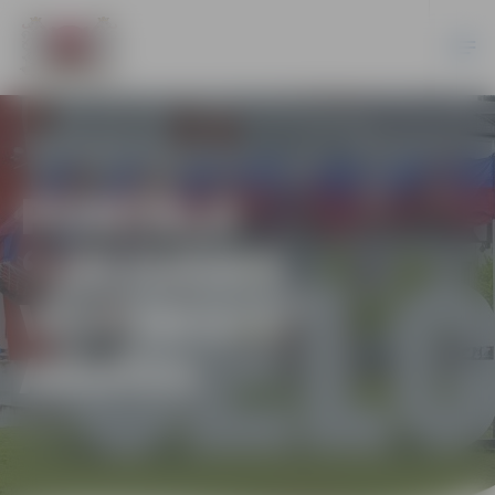
PORTĀLA
“JELGAVAS
VĒSTNESIS”
ARHĪVS