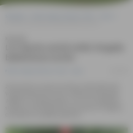
Sākumlapa
Portāla “Jelgavas Vēstnesis” arhīvs
Sports
LLU Sporta centrā notiks Vecgada badmintona turnīrs
Klausīties
LLU Sporta centrā notiks Vecgada
badmintona turnīrs
22/12/2016
Portāla “Jelgavas Vēstnesis” arhīvs
Sports
28. decembrī LLU Sporta centrā jau tradicionāli notiks
Vecgada badmintona turnīrs, vienkopus pulcējot gan
Jelgavas un Latvijas jauniešus, LLU un citu augstskolu
studentus, kā arī badmintonu entuziastus no Jelgavas,
Ozolniekiem un plašākas apkārtnes.