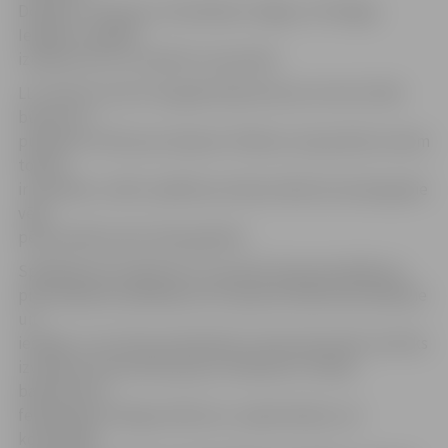
Dobeles, Tērvetes, Ozolniekiem, Rīgas un Pierīgas.
Iespēju uzspēlēt
izmanto arī LLU studenti un jaunieši.
LLU Sporta centrs Vecgada badmintona turnīra rīcībā
būs jau no
pulksten 13 līdz pat vakaram. Plānots, ka jaunieši, kuriem
tobrīd
ir brīvlaiks, varētu spēlēt jau dienas laikā, bet pieaugušie
vēlā
pēcpusdienā, pēc darba gaitām.
Spēlētāji tiks iedalīti B un C grupās. B grupā spēlēs jau
pieredzējušie spēlētāji, bet C grupā mazāk pieredzējušie
un
iesācēji. Ja turnīram pieteiksies vismaz 6 jaunieši, tad tiks
izveidota arī jauniešu grupa. Saskaņā ar Latvijas
badmintona
federācijas reitinga nolikumu, nepieciešams, lai
konkrētajā