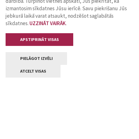
darbība. Turpinot vietnes apskati, Jūs piekrītat, ka
izmantosim sīkdatnes Jūsu ierīcē. Savu piekrišanu Jūs
jebkurā laikā varat atsaukt, nodzēšot saglabātās
sīkdatnes.
UZZINĀT VAIRĀK
.
APSTIPRINĀT VISAS
PIELĀGOT IZVĒLI
ATCELT VISAS
Kontakti