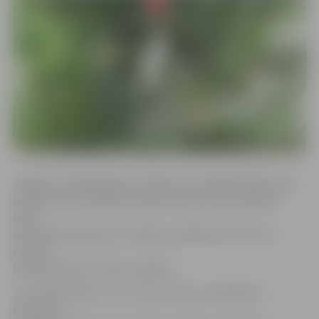
Jelgavā ir iedibinājusies tradīcija – saviesīgi badmintona
laukumā aizvadīt gada nogali. Balvās tiek pasniegtas
lielas
pašceptās piparkūku medaļas, dalībnieki viens otru
cienā ar
līdzpaņemtiem svētku našķiem.
Jau tradicionāli uz šo turnīru atbrauc spēlētāji no
Penkules,