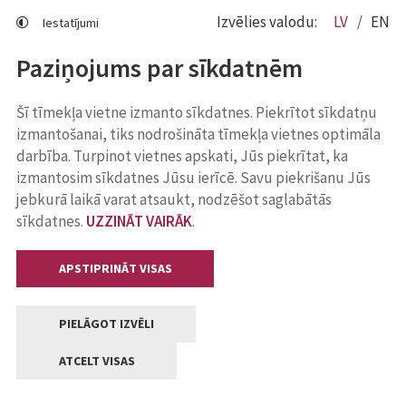
Izvēlies valodu:
LV
EN
Iestatījumi
Paziņojums par sīkdatnēm
Šī tīmekļa vietne izmanto sīkdatnes. Piekrītot sīkdatņu
izmantošanai, tiks nodrošināta tīmekļa vietnes optimāla
darbība. Turpinot vietnes apskati, Jūs piekrītat, ka
izmantosim sīkdatnes Jūsu ierīcē. Savu piekrišanu Jūs
jebkurā laikā varat atsaukt, nodzēšot saglabātās
sīkdatnes.
UZZINĀT VAIRĀK
.
APSTIPRINĀT VISAS
PIELĀGOT IZVĒLI
ATCELT VISAS