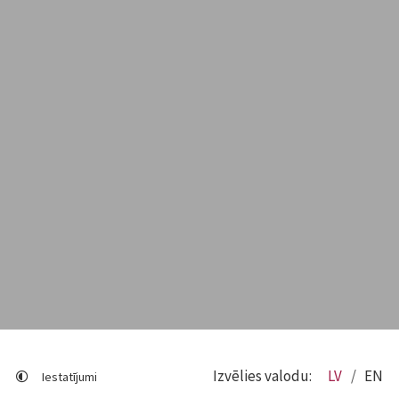
Izvēlies valodu:
LV
EN
Iestatījumi