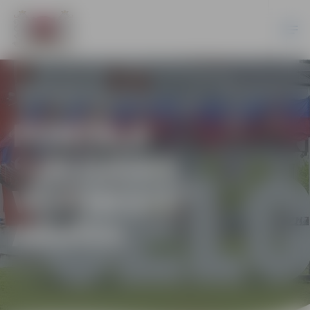
PORTĀLA
“JELGAVAS
VĒSTNESIS”
ARHĪVS