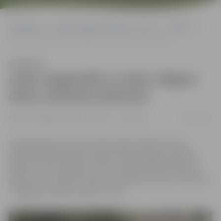
Sākumlapa
Portāla “Jelgavas Vēstnesis” arhīvs
Satiksme
Loka maģistrālē uz laiku slēgtas divas autobusa pieturas
Klausīties
Loka maģistrālē uz laiku slēgtas
divas autobusa pieturas
14/12/2017
Portāla “Jelgavas Vēstnesis” arhīvs
Satiksme
Aviācijas ielas posmā no Paula Lejiņa ielas līdz Loka
maģistrālei līdz 28. decembrim būs aizliegta satiksme,
tāpēc uz laiku slēgtas arī divas sabiedriskā transporta
pieturas un mainīti autobusu kustības maršruti, informē
«Jelgavas autobusu parks» (JAP).