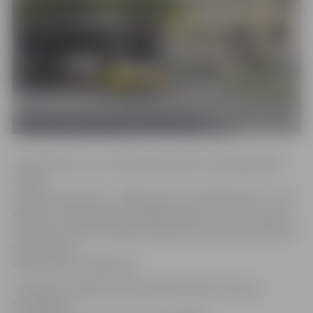
JAP brīdina, ka uz remontdarbu laiku Loka maģistrālē
esošās
autobusu pieturas – «Rīgas iela» un «Aviācijas iela» – tiks
slēgtas. Turpmāko divu nedēļu laikā 5., 11., 15., 19. un 25.
maršruta autobusi slēgto Aviācijas ielas posmu apbrauks
pa Pumpura,
Paula Lejiņa un Rīgas ielu.
Jautājumu gadījumā iedzīvotāji aicināti zvanīt pa
bezmaksas