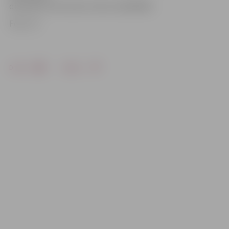
diennakts informatīvo tālruni 63045945.
Foto: JV
Drukāt
Dalīties