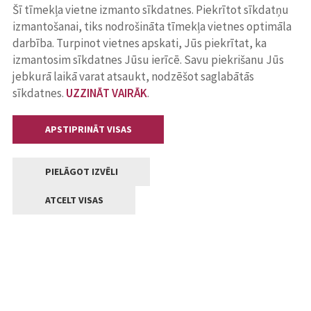
Šī tīmekļa vietne izmanto sīkdatnes. Piekrītot sīkdatņu
izmantošanai, tiks nodrošināta tīmekļa vietnes optimāla
darbība. Turpinot vietnes apskati, Jūs piekrītat, ka
izmantosim sīkdatnes Jūsu ierīcē. Savu piekrišanu Jūs
jebkurā laikā varat atsaukt, nodzēšot saglabātās
sīkdatnes.
UZZINĀT VAIRĀK
.
APSTIPRINĀT VISAS
PIELĀGOT IZVĒLI
ATCELT VISAS