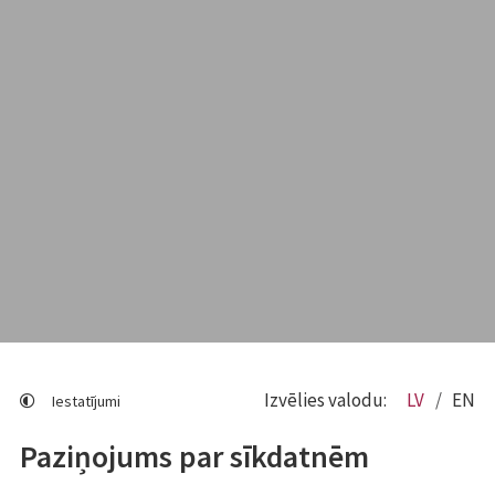
Izvēlies valodu:
LV
EN
Iestatījumi
Paziņojums par sīkdatnēm