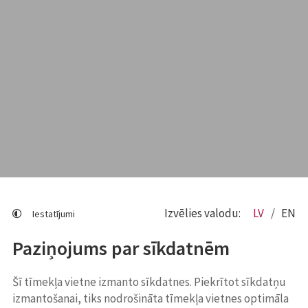
Izvēlies valodu:
LV
EN
Iestatījumi
Paziņojums par sīkdatnēm
Šī tīmekļa vietne izmanto sīkdatnes. Piekrītot sīkdatņu
izmantošanai, tiks nodrošināta tīmekļa vietnes optimāla