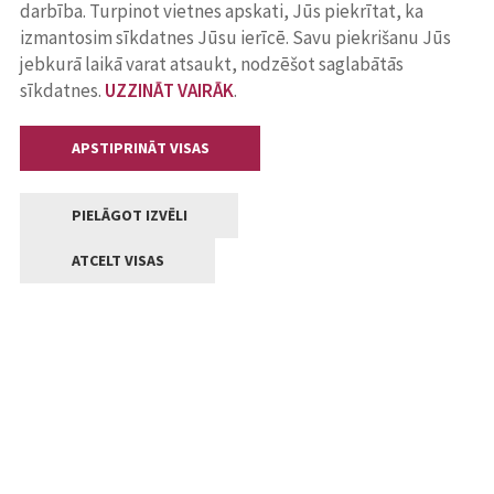
darbība. Turpinot vietnes apskati, Jūs piekrītat, ka
izmantosim sīkdatnes Jūsu ierīcē. Savu piekrišanu Jūs
jebkurā laikā varat atsaukt, nodzēšot saglabātās
sīkdatnes.
UZZINĀT VAIRĀK
.
APSTIPRINĀT VISAS
PIELĀGOT IZVĒLI
ATCELT VISAS
Kontakti