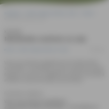
Sākumlapa
Portāla “Jelgavas Vēstnesis” arhīvs
Pilsētā
Mācībnieks noskrien no ceļa
Klausīties
Mācībnieks noskrien no ceļa
07/04/2011
Pilsētā
Portāla “Jelgavas Vēstnesis” arhīvs
Vakar ceļu satiksmes negadījumā cietusi kāda mācību
automašīna – tā noskrējusi no ceļa un uzbraukusi metāla
barjerām, cietušo nav. Jāatgādina, ka mācību automašīnā
atbildību uzņemas skolotājs, nevis skolnieks.
Ilze Knusle-Jankevica
Vakar ceļu satiksmes negadījumā
cietusi kāda mācību automašīna – tā noskrējusi no