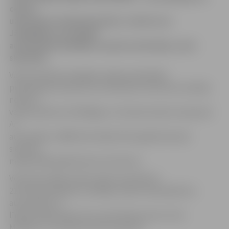
ceļa un
uzbraukusi metāla barjerām, cietušo nav.
Jāatgādina, ka mācību
automašīnā atbildību uzņemas skolotājs, nevis
skolnieks.
Valsts policijas Zemgales reģiona pārvaldes
priekšnieka vietniece Ieva Sietniece informē, ka avārija
notikusi
vakar pulksten 10.30 Rīgas un Strazdu ielas krustojumā.
Ar
automašīnu
«BMW 118» kādai 1972. gadā dzimušai
sievietei
mācīja 1962. gadā dzimis instruktors.
Vēl viena avārija notika vakar ap pulksten
21.50. Nenoskaidrots vadītājs, vadot nenoskaidrotu
automašīnu, 6.
līnijā izraisīja sadursmi ar pretimbraucošo
«
Ford
Mondeo
»
un notikuma vietu pameta.