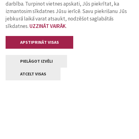
darbība. Turpinot vietnes apskati, Jūs piekrītat, ka
izmantosim sīkdatnes Jūsu ierīcē. Savu piekrišanu Jūs
jebkurā laikā varat atsaukt, nodzēšot saglabātās
sīkdatnes.
UZZINĀT VAIRĀK
.
APSTIPRINĀT VISAS
PIELĀGOT IZVĒLI
ATCELT VISAS
Kontakti