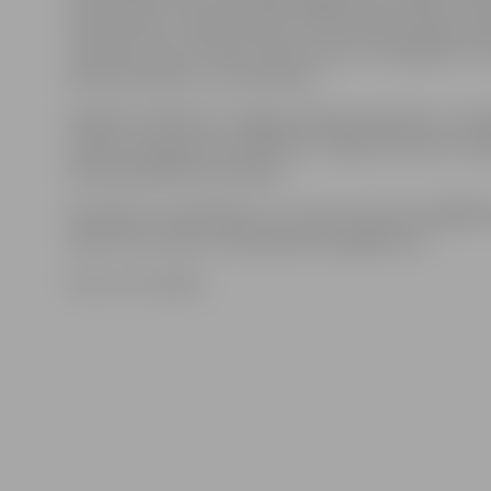
18. decembrī. «Meistarklases notiks demonstrāciju vei
varēs gan vērot meistaru darbu, gan arī iemēģināt rok
amatu prasmēm,» tā I.Hofmane.
Projekts realizēts ar Jelgavas pilsētas biedrību un n
atbalsta programmas palīdzību, tādēļ interesenti ra
varēs apmeklēt bez maksas.
Pieteikties nodarbībām var, zvanot pa tālruni 26824834
rakstot pa e-pastu radosasdarbnicas@inbox.lv.
Foto: no JV arhīva