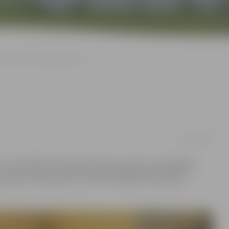
Mācīs senās amata prasmes
13/12/2016
s un tekstīliju krāsošanas amatu prasmes, apmeklējot
 steļļu uzbūvi, gan arī izzināt Zemgalei raksturīgos