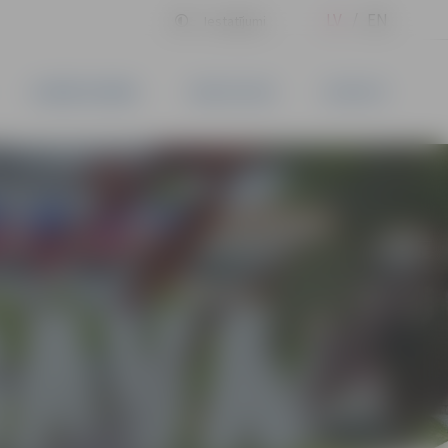
LV
EN
Iestatījumi
UZŅĒMĒJDARBĪBA
PAKALPOJUMI
KONTAKTI