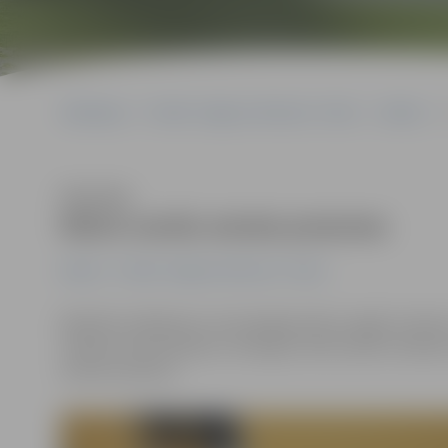
Sākumlapa
Portāla “Jelgavas Vēstnesis” arhīvs
Kultūra
Klausīties
Mācīs senās amata prasmes
Kultūra
Portāla “Jelgavas Vēstnesis” arhīvs
Biedrība «Raddoma» aicina jelgavniekus apgūt aušana
radošas meistarklases, kurās gan varēs izprast aušanas
auduma rakstus.