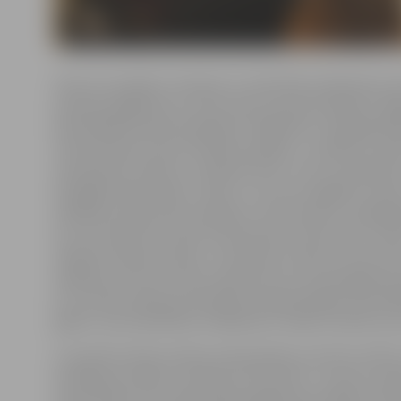
Viena no projekta «Aušanas un tekstīliju krāsošanas a
prasmju apgūšana un seno amatu popularizēšana Jelg
aktivitātēm paredz biedrības «Raddoma» radošajā dar
tirdzniecības centrā «Pilsētas pasāža», uzstādīt un ier
sastopamas stelles ar velkamo ierīci, ar kuru palīdzīb
Zemgalei raksturīgo «rozīšu» un citus sarežģītus raks
tikšanās notiks jau šo svētdien, 18. decembrī, radošajā
kur no pulksten 12 līdz 16 interesenti varēs vērot, kā t
saliktas aušanas stelles. «Interesenti varēs ne vien vēro
salikšanu, bet arī uzdot meistaram sev interesējošos 
arī uzzināt vairāk par biedrības organizētajām aktivi
gadā,» aicina biedrības «Raddoma» valdes locekle Iev
27. janvārī notiks aušanas meistarklase, kas būs veltīta
ievilkšanai stellēs, savukārt 25. februārī – brunču auš
meistarklase. Par visām nākamā gada aktivitātēm varēs