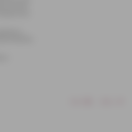
dā, un ikviens
u kādā no seno
odibinājumu
došās nodarbības
 vai
Drukāt
Dalīties