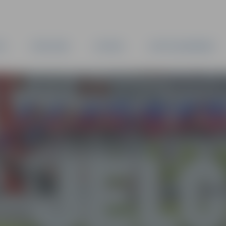
TA
PAŠVALDĪBA
IESTĀDES
KAPITĀLSABIEDRĪBAS