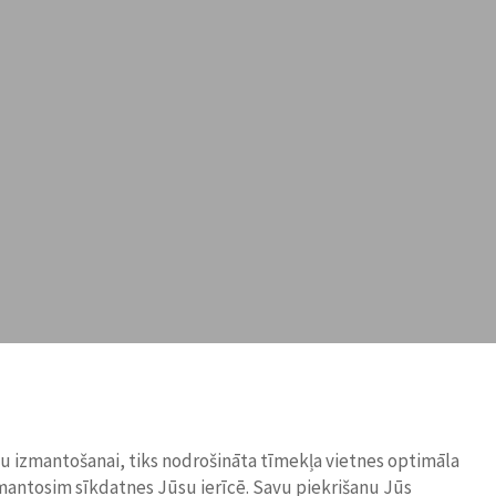
ņu izmantošanai, tiks nodrošināta tīmekļa vietnes optimāla
zmantosim sīkdatnes Jūsu ierīcē. Savu piekrišanu Jūs