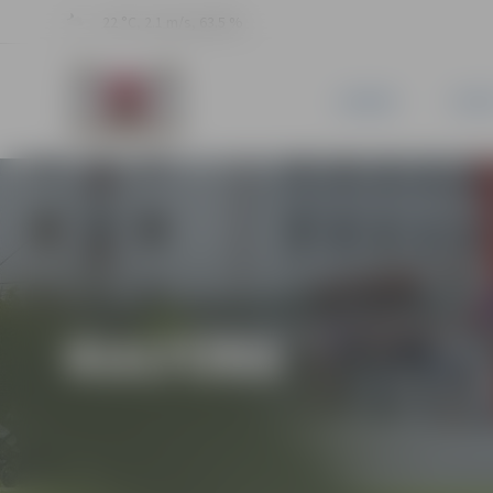
22 °C, 2.1 m/s, 63.5 %
JAUNUMI
PILSĒ
KULTŪRA