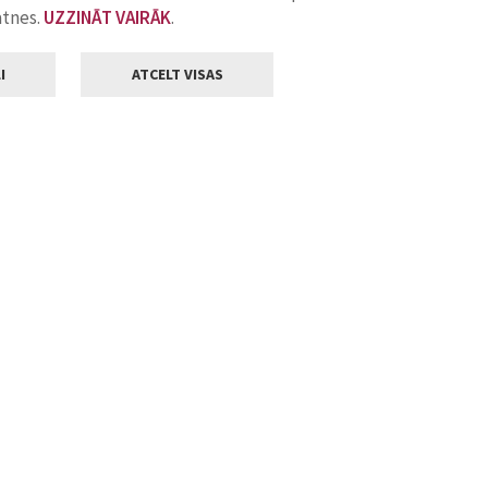
atnes.
UZZINĀT VAIRĀK
.
I
ATCELT VISAS
Klientu apkalpošana
ilsētas pašvaldība
Darba laiks
, Jelgava, LV-3001
Pirmdienās
8.00 - 18.00
Otrdienās
8.00 - 17.00
22
Trešdienās
8.00 - 17.00
va.lv
Ceturtdienās
8.00 - 17.00
Piektdienās
8.00 - 14.30