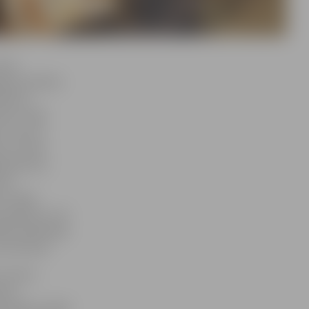
matu
avas pilsētā»
bnīcā,
īkot retāk
u var aust
tus. Pirmā
 darbnīcā,
iek
t steļļu
jautājumus, kā
tātēm nākamajā
a Hofmane.
 «bizes»
anas
 sīkāk uzzināt