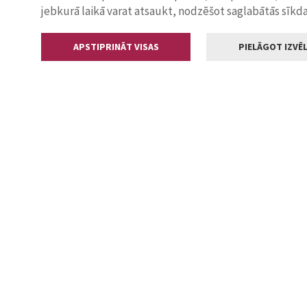
jebkurā laikā varat atsaukt, nodzēšot saglabātās sīkd
APSTIPRINĀT VISAS
PIELĀGOT IZVĒL
Kontakti
Jelgavas valstp
Lielā iela 11
+371 630055
pasts@jelga