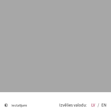
Izvēlies valodu:
LV
EN
Iestatījumi