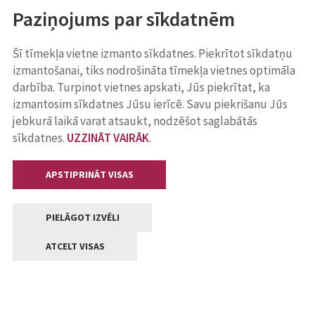
Paziņojums par sīkdatnēm
Šī tīmekļa vietne izmanto sīkdatnes. Piekrītot sīkdatņu
izmantošanai, tiks nodrošināta tīmekļa vietnes optimāla
darbība. Turpinot vietnes apskati, Jūs piekrītat, ka
izmantosim sīkdatnes Jūsu ierīcē. Savu piekrišanu Jūs
jebkurā laikā varat atsaukt, nodzēšot saglabātās
sīkdatnes.
UZZINĀT VAIRĀK
.
APSTIPRINĀT VISAS
PIELĀGOT IZVĒLI
ATCELT VISAS