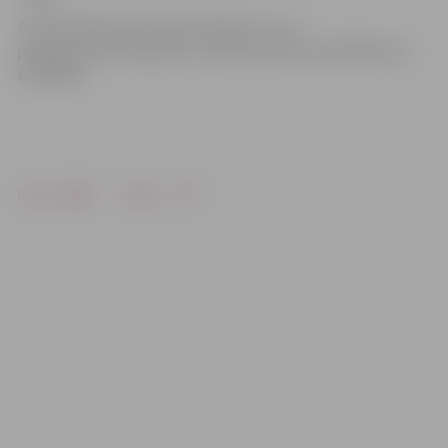
Ar apliecībām saistītos jautājumus no 4.
janvāra varēs noskaidrot, zvanot pa tālruni 67359136 vai
67359148.
Drukāt
Dalīties