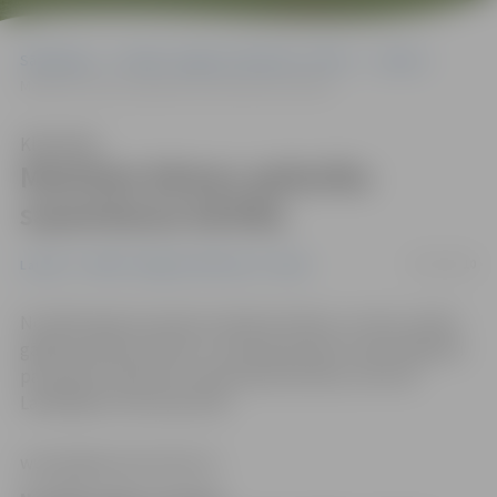
Sākumlapa
Portāla “Jelgavas Vēstnesis” arhīvs
Latvijā
Mainīsies bāreņu apliecību saņemšanas kārtība
Klausīties
Mainīsies bāreņu apliecību
saņemšanas kārtība
03/01/2010
Latvijā
Portāla “Jelgavas Vēstnesis” arhīvs
No 2010. gada 4. janvāra mainīsies bāreņu un bez vecāku
gādības palikušo bērnu sociālo garantiju nodrošināšanai
paredzēto apliecību saņemšanas kārtība, informē
Labklājības ministrija (LM).
www.jelgavasvestnesis.lv