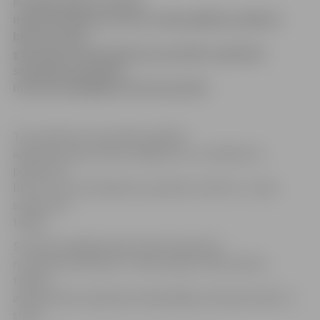
No 2010. gada 4. janvāra
mainīsies bāreņu un bez vecāku gādības palikušo
bērnu sociālo
garantiju nodrošināšanai paredzēto apliecību
saņemšanas kārtība,
informē Labklājības ministrija (LM).
Tas nozīmē, ka no janvāra minētās
apliecības divas reizes nedēļā, tas ir, otrdienās no
pulksten 9
līdz 12 un ceturtdienās no pulksten 13 līdz 17, varēs
saņemt LM
telpās.
Savukārt pārējās darba dienās apliecības
no pulksten 8.30 līdz 17 varēs saņemt Valsts bērnu
tiesību
aizsardzības inspekcijas telpās Rīgā, Ventspils ielā 53, 3.
stāvā.