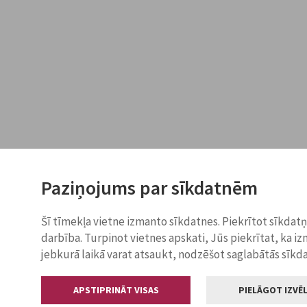
Paziņojums par sīkdatnēm
Šī tīmekļa vietne izmanto sīkdatnes. Piekrītot sīkdat
darbība. Turpinot vietnes apskati, Jūs piekrītat, ka i
jebkurā laikā varat atsaukt, nodzēšot saglabātās sīkd
APSTIPRINĀT VISAS
PIELĀGOT IZVĒL