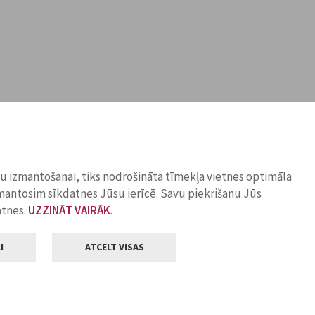
ņu izmantošanai, tiks nodrošināta tīmekļa vietnes optimāla
zmantosim sīkdatnes Jūsu ierīcē. Savu piekrišanu Jūs
atnes.
UZZINĀT VAIRĀK
.
I
ATCELT VISAS