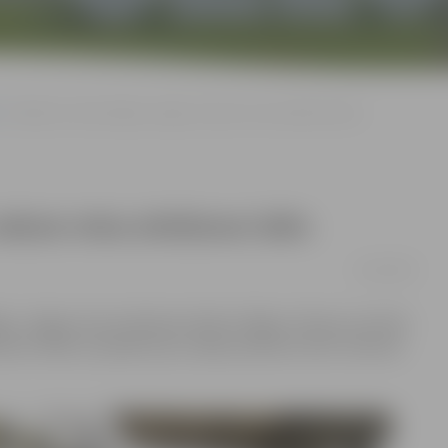
Mainīsies vilciena Rīga–Jelgava vakara reisa atiešanas laiks
akara reisa atiešanas laiks
22/10/2019
a–Jelgava reisa atiešanas laikā no Rīgas. Vilciens, kas līdz
ksten 19.40, turpmāk ceļu uzsāks pulksten 19.47, informē