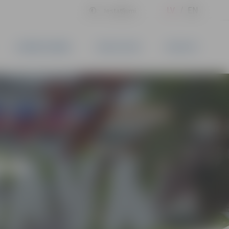
LV
EN
Iestatījumi
UZŅĒMĒJDARBĪBA
PAKALPOJUMI
KONTAKTI
ĪVS