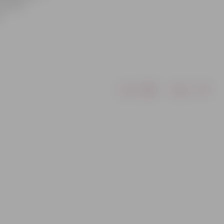
z ziemas
u
Drukāt
Dalīties