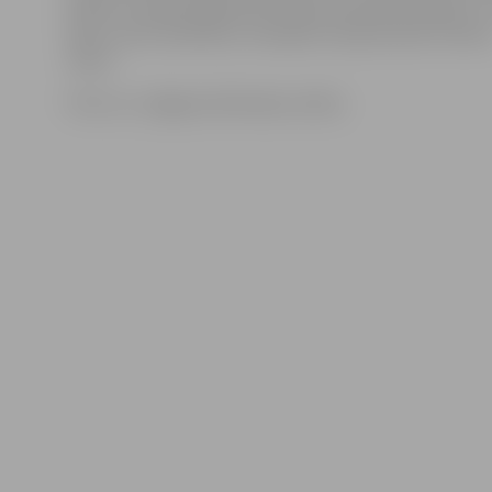
šobrīd. Izmaiņas šajā reisā veiktas saistībā ar pāreju u
laiku, kā arī saistībā ar izmaiņām starptautisko vilcien
reisos.
Foto: no «Jelgavas Vēstneša» arhīva