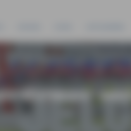
TA
PAŠVALDĪBA
IESTĀDES
KAPITĀLSABIEDRĪBAS
AS VĒSTNESIS” ARH