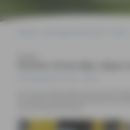
Sākumlapa
Portāla “Jelgavas Vēstnesis” arhīvs
Satiksme
Klausīties
Mainīsies vilciena Rīga–Jelgava v
Portāla “Jelgavas Vēstnesis” arhīvs
Satiksme
No 27. oktobra stāsies spēkā izmaiņas vienā vilciena Rīg
šim no Rīgas Centrālās dzelzceļa stacijas izbrauca pul
VSIA «Autotransporta direkcija».