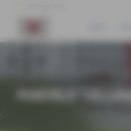
20 °C, 3.8 m/s, 70.1 %
JAUNUMI
PILSĒ
PORTĀLA “JELGAV