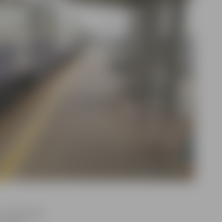
es vēlāk nekā