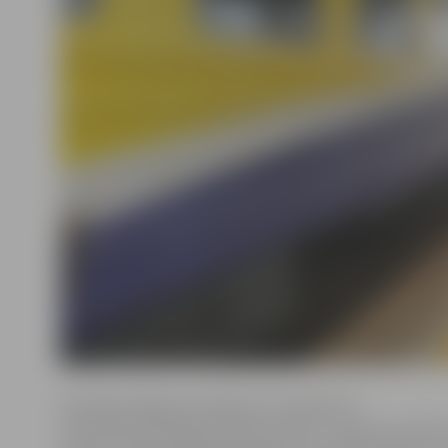
Attiecīgi Jelgavas stacijā no 27. oktobra šī
reisa vilciens pienāks pulksten 20.32 – septiņas minūt