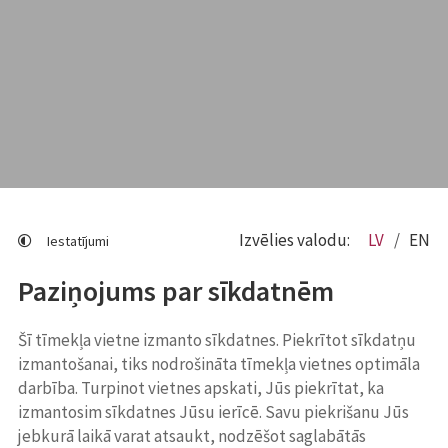
Izvēlies valodu:
LV
EN
Iestatījumi
Paziņojums par sīkdatnēm
Šī tīmekļa vietne izmanto sīkdatnes. Piekrītot sīkdatņu
izmantošanai, tiks nodrošināta tīmekļa vietnes optimāla
darbība. Turpinot vietnes apskati, Jūs piekrītat, ka
izmantosim sīkdatnes Jūsu ierīcē. Savu piekrišanu Jūs
jebkurā laikā varat atsaukt, nodzēšot saglabātās