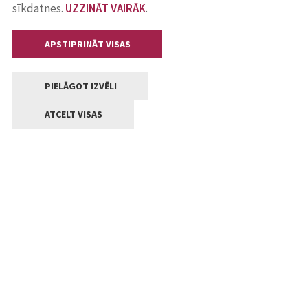
sīkdatnes.
UZZINĀT VAIRĀK
.
APSTIPRINĀT VISAS
PIELĀGOT IZVĒLI
ATCELT VISAS
Kontakti
Jelgavas valstpilsētas pašvaldība
Lielā iela 11, Jelgava, LV-3001