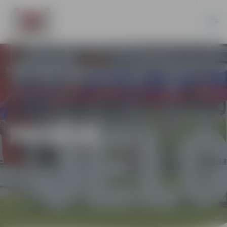
PILSĒTĀ