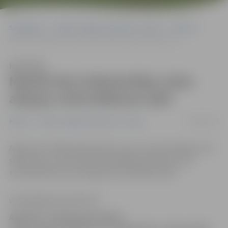
Sākumlapa
Portāla “Jelgavas Vēstnesis” arhīvs
Pilsētā
Mainīti ielu tirdzniecības vietu atļauju noformēšanas laiki
Klausīties
Mainīti ielu tirdzniecības vietu
atļauju noformēšanas laiki
06/09/2012
Pilsētā
Portāla “Jelgavas Vēstnesis” arhīvs
Aģentūra «Pilsētsaimniecība» ziņo, ka no pirmdienas, 10.
septembra, tiek mainīti pašvaldības iekārtoto ielu
tirdzniecības vietu atļauju noformēšanas laiki.
www.jelgavasvestnesis.lv
Aģentūra «Pilsētsaimniecība»