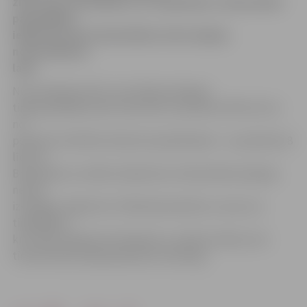
ziņo, ka no pirmdienas, 10. septembra, tiek mainīti
pašvaldības
iekārtoto ielu tirdzniecības vietu atļauju
noformēšanas
laiki.
No pirmdienas līdz ceturtdienai atļaujas
tirgot gribētāji varēs noformēt no pulksten 8 līdz 10 un
no
pulksten 15.30 līdz 16.30, bet piektdienās – no pulksten 8
līdz 10.
Brīvdienās un svētku dienās ielu tirdzniecības atļaujas
netiek
izsniegtas. Aģentūra «Pilsētsaimniecība» uzsver, ka
tirgotājiem,
kuri vēlas tirgoties brīvdienās un svētku dienās, ielu
tirdzniecības atļaujas jāizņem savlaicīgi.