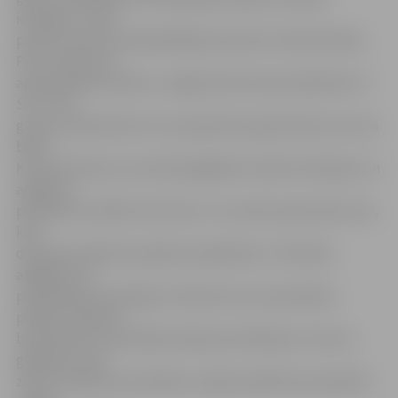
iestādēs,» izvēli
pamato domes priekšsēdētāja vietniece Irēna Škutāne.
Pēc uzņēmuma
apkopotajiem datiem, Jelgavā dzīvesvieta deklarēta 17
SIA «JLM
grupa» darbiniecēm, kuru ģimenēs aug 20 skolas vecuma
bērni.
Katram bērnam, lai vecāki iegādātos mācību līdzekļus un
apģērbu,
paredzēts atvēlēt simts latus. Tos varēs saņemt pēc tam,
kad
deputāti atbalstīs pabalsta piešķiršanu. I.Škutāne
atgādina, ka
pašvaldības saistošajos noteikumos nav paredzēts
piešķirt pabalstu
bez ģimenes materiālā stāvokļa izvērtēšanas. Taču šis
gadījums savā
ziņā uzskatāms par ārkārtas, tāpēc palīdzību paredzēts