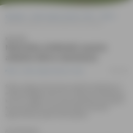
Sākumlapa
Portāla “Jelgavas Vēstnesis” arhīvs
Pilsētā
Maiznieka strādnieki saņems atbalstu bērnu skološanai
Klausīties
Maiznieka strādnieki saņems
atbalstu bērnu skološanai
28/08/2008
Pilsētā
Portāla “Jelgavas Vēstnesis” arhīvs
Šodien Jelgavas dome lemj par pabalsta piešķiršanu 17
maksātnespējīgā uzņēmuma «JLM grupa» darbiniekiem,
kas dzīvo Jelgavā un kuru bērniem jāuzsāk skolas gaitas.
Kopumā palīdzību paredzēts piešķirt 20 skolēnu
sagatavošanai jaunajam mācību gadam.
Anna Afanasjeva