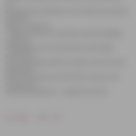
pie
pašvaldības pēc palīdzības un bez ienākumiem palikušo
darbinieku
lūgums ir uzklausīts.
«Jelgavas Vēstnesis» jau rakstīja, ka maksātnespējīgā
uzņēmuma
strādājošajiem, kam uzteikts darbs, pirmā iespēja
pretendēt uz
neizmaksāto algu par jūliju un augustu varētu būt tikai
nākamā gada
sākumā, kad būs bijusi pirmā kreditoru sapulce, bet
iespēja saņemt
bezdarbnieka pabalstu – ne agrāk kā novembrī.
Drukāt
Dalīties