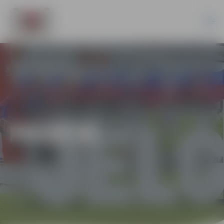
PILSĒTĀ