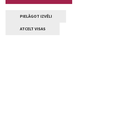
PIELĀGOT IZVĒLI
ATCELT VISAS
Kontakti
Jelgavas valstpilsētas pašvaldība
Lielā iela 11, Jelgava, LV-3001
+371 63005522
pasts@jelgava.lv