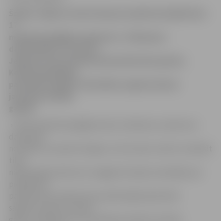
Šodien Jelgavas dome lemj par pabalsta piešķiršanu
17
maksātnespējīgā uzņēmuma «JLM grupa»
darbiniekiem, kas dzīvo
Jelgavā un kuru bērniem jāuzsāk skolas gaitas.
Kopumā palīdzību
paredzēts piešķirt 20 skolēnu sagatavošanai
jaunajam mācību
gadam.
«Tā kā maksātnespējīgā maizes ražošanas uzņēmuma
darbinieki
no jūlija nav saņēmuši algas un tās viņiem varētu izmaksāt
tikai
nākamā gada sākumā, smagajā situācijā uzskatījām par
pienākumu
palīdzēt bez ienākumiem palikušajām ģimenēm
sagatavot bērnus skolas
gaitu uzsākšanai vai turpināšanai pilsētas mācību