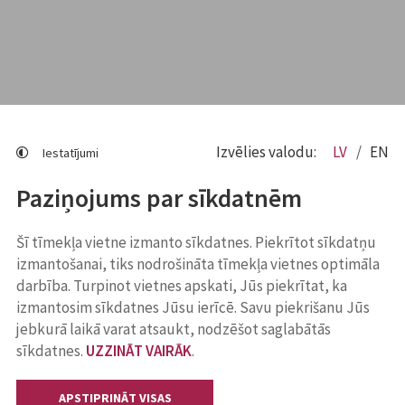
Izvēlies valodu:
LV
EN
Iestatījumi
Paziņojums par sīkdatnēm
Šī tīmekļa vietne izmanto sīkdatnes. Piekrītot sīkdatņu
izmantošanai, tiks nodrošināta tīmekļa vietnes optimāla
darbība. Turpinot vietnes apskati, Jūs piekrītat, ka
izmantosim sīkdatnes Jūsu ierīcē. Savu piekrišanu Jūs
jebkurā laikā varat atsaukt, nodzēšot saglabātās
sīkdatnes.
UZZINĀT VAIRĀK
.
APSTIPRINĀT VISAS