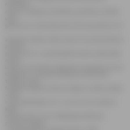
fotomākslu
raksturo J.Zēbergs. Viņš atklāj, ka, piemēram, sarkanās
vēsās
gaismas toņi ir raksturīgi ziemas rītiem ap pulksten 9–10
–
atkarībā no mēneša. «Kādu vasaras rītu ap Vasarsvētkiem
pamodos
pulksten 5 rītā – man bija ieplānots darbs studijā, tādēļ
nolēmu
laicīgi uz turieni doties. Izgāju ārā un ieraudzīju, ka ir ļoti
laba gaisma – tas bija pamudinājums vairāku bilžu
tapšanai,» stāsta
fotogrāfs. Viņaprāt, braukt pa Jelgavu ar mašīnu ir grēks.
«Tepat
ir viens pilsētas gals un tur – jau otrs. Es visur dodos ar
kājām,
izbaudu skatus ar acīm. Pēdējo gadu laikā esmu
pievērsies Jelgavai