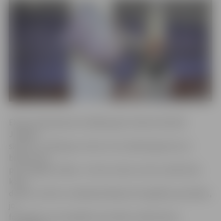
Ekspozīcijā apkopoti pēdējo gadu laikā iemūžināti
Jelgavas
skati, ko J.Zēbergs centies tvert dabiskā gaismā, lai
bildes būtu
pēc iespējas īstākas. «Ar katru dienu arvien vairāk lieku
kopā
domas, lai būtu mazāk jāstrādā pie fotogrāfiju apstrādes,
jo
fotogrāfs nav fotogrāfiju apstrādes mākslinieks,»