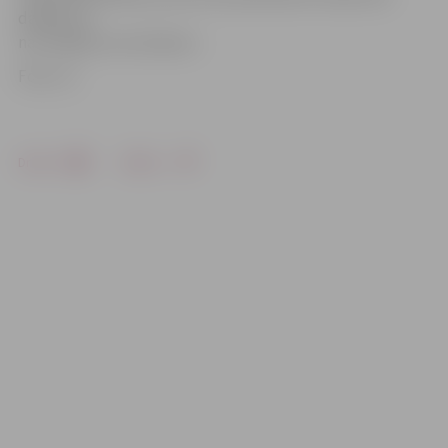
dažkārt, ja
nav mākoņa, nav ainavas.»
Foto: JV
Drukāt
Dalīties