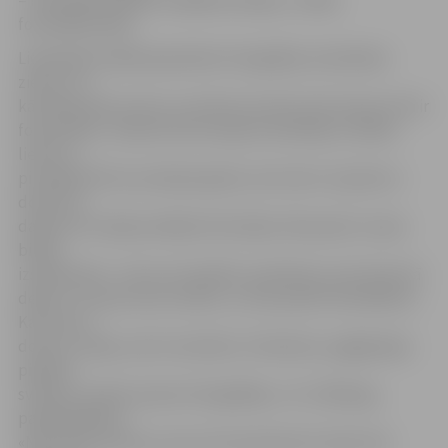
– man patīk saskatīt dažādas detaļas,» atklāj
fotomākslinieks.
Lielā daļā izstādē apskatāmo fotogrāfiju iemūžināta
ziema, un,
kā stāsta pats autors, ja ziemas nav ārā, tad vismaz lai tā ir
fotoattēlos. «Daudzi autori paņem skatītāju ar bildes
lielumu –
pirmajā brīdī tas atstāj iespaidu, bet tad tu izej ārā un
domā, ka
darbos īsti nebija nekādas filozofijas. Manuprāt, mazas
bildes
izskatās labi – tās var arī pielikt, piemēram, pie sienas kā
dekoru. Es pats esmu estēts, un man patīk minimālisms.
Kad man ir
doma un ideja, tad to iemūžinu. Piemēram, pagājušajos
pilsētas
svētkos uzņēmu piecas fotogrāfijas,» tā J.Zēbergs,
papildinādams:
«Nav labas ainavas, ja nav simt piecdesmit stabu bet