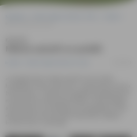
Sākumlapa
Portāla “Jelgavas Vēstnesis” arhīvs
Izstādes
Māksla saskatīt un parādīt
Klausīties
Māksla saskatīt un parādīt
07/01/2018
Izstādes
Portāla “Jelgavas Vēstnesis” arhīvs
«Fotogrāfa darbs ir māksla saskatīt. Puse no labas
fotogrāfijas ir sižets, 30 procenti – kompozīcija un vien pa
10 procentiem – tehnikai un fotogrāfiju apstrādei jeb, kā
man patīk teikt, laboratorijas darbam,» vērtē fotogrāfa
amata meistars Juris Zēbergs, kura fotogrāfijas no cikla
«Mana pilsēta» līdz 30. janvārim apskatāmas Jelgavas
kultūras nama 1. stāva foajē.