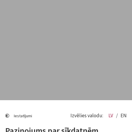
Izvēlies valodu:
LV
EN
Iestatījumi
Paziņojums par sīkdatnēm