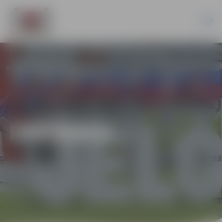
IZSTĀDES