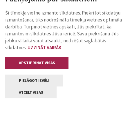
Šī tīmekļa vietne izmanto sīkdatnes. Piekrītot sīkdatņu
izmantošanai, tiks nodrošināta tīmekļa vietnes optimāla
darbība. Turpinot vietnes apskati, Jūs piekrītat, ka
izmantosim sīkdatnes Jūsu ierīcē. Savu piekrišanu Jūs
jebkurā laikā varat atsaukt, nodzēšot saglabātās
sīkdatnes.
UZZINĀT VAIRĀK
.
APSTIPRINĀT VISAS
PIELĀGOT IZVĒLI
ATCELT VISAS