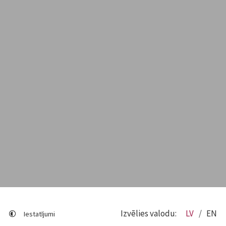
Izvēlies valodu:
LV
EN
Iestatījumi