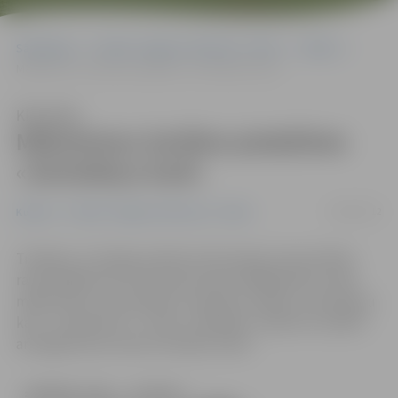
Sākumlapa
Portāla “Jelgavas Vēstnesis” arhīvs
Kultūra
Māksliniece Seržāne piedalīsies «Zemūdeņu karā»
Klausīties
Māksliniece Seržāne piedalīsies
«Zemūdeņu karā»
26/06/2012
Kultūra
Portāla “Jelgavas Vēstnesis” arhīvs
Trešdien, 27. jūnijā, pulksten 18 Latvijas Universitātes
radio NABA 93.1 FM mūzikas klubā «NABAKLAB» notiks
mākslinieku-domubiedru veidotās izstādes «Zemūdeņu
karš – epizode Nr. 7 «2,5D»» atklāšana. Tajā tiks izstādīti
arī jelgavnieces Kates Seržānes darbi.