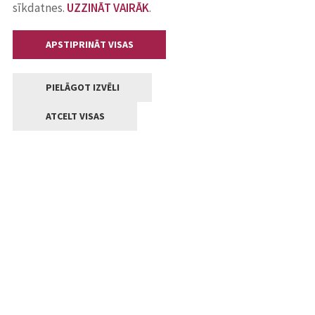
sīkdatnes.
UZZINĀT VAIRĀK
.
APSTIPRINĀT VISAS
PIELĀGOT IZVĒLI
ATCELT VISAS
Kontakti
Jelgavas valstpilsētas pašvaldība
Lielā iela 11, Jelgava, LV-3001