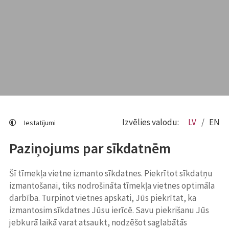
Izvēlies valodu:
LV
EN
Iestatījumi
Paziņojums par sīkdatnēm
Šī tīmekļa vietne izmanto sīkdatnes. Piekrītot sīkdatņu
izmantošanai, tiks nodrošināta tīmekļa vietnes optimāla
darbība. Turpinot vietnes apskati, Jūs piekrītat, ka
izmantosim sīkdatnes Jūsu ierīcē. Savu piekrišanu Jūs
jebkurā laikā varat atsaukt, nodzēšot saglabātās