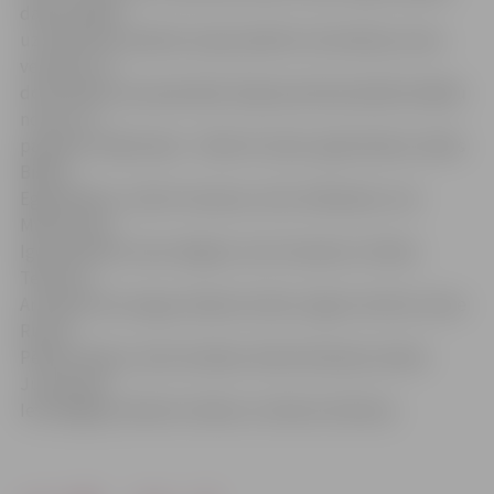
darbu pāreju
uz eksistenci plaknē, kopā sanāk kā «Zemūdeņu kara»
veterāni, tā
domubiedri-jaunpienācēji. Šajā epizodē piedalās dažādu
nozaru un
paaudžu mākslinieki – Māris M. Gailis, Egils Mednis, Māris
Bišofs,
Egils Mednis, Uldis Freimanis, Gints Zilbalodis, Ilze
Mārtinsone,
Igors Bernāts, Dace Zēģele, Arnis Stasaitis, Vilmārs
Terberts,
Armands Vecvanags, Madara Gulbis, Aigars Zemītis, Dace
Runča,
Pēteris Sidars, Kate Seržāne, Modris Brasliņš, Didzis
Jurkovskis,
Ieva Nagliņa, Modris Svilāns un Valters Kiršteins.