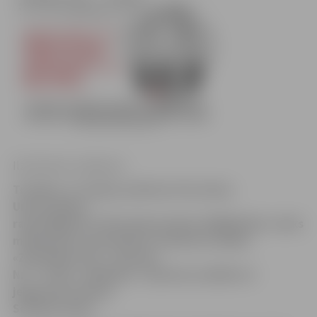
Ilze Knusle-Jankevica
Trešdien, 27. jūnijā, pulksten 18 Latvijas
Universitātes
radio NABA 93.1 FM mūzikas klubā «NABAKLAB» notiks
mākslinieku-domubiedru veidotās izstādes
«Zemūdeņu karš – epizode
Nr. 7 «2,5D»» atklāšana. Tajā tiks izstādīti arī
jelgavnieces Kates
Seržānes darbi.