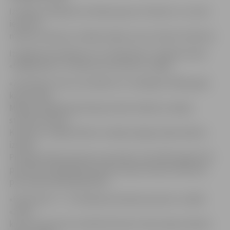
Izstādes atklāšanā uzstāsies grupa «Stardust» un sevis
iecienīto
mūziku atskaņos izstādes idejas autors Valters Kiršteins.
Izstāde būs skatāma no 27. jūnija līdz 27. jūlijam klubā
«NABAKLAB» Z.A. Meierovica bulvārī 12, Rīgā.
«Zemūdeņu kara» pirmsākumi ir meklējami 1995. gadā,
kad Latvijas
Mākslas akadēmijas Rūpnieciskās mākslas nodaļas
studenti Valters
Kiršteins un Egils Mednis veidoja kopīgu diplomdarbu
izstādi.
Pirmajai sekoja vēl piecas epizodes, līdz 2007. gadā cikls
pārtrūka. Kā pēdējā epizode minama Valtera Kiršteina
personālizstāde galerijā XO.
«Epizode Nr. 7.» ir atkalapvienošanās epizode. Izstādē
«2,5D»,
kuras nosaukums simbolizē kariem raksturīgo telpisko