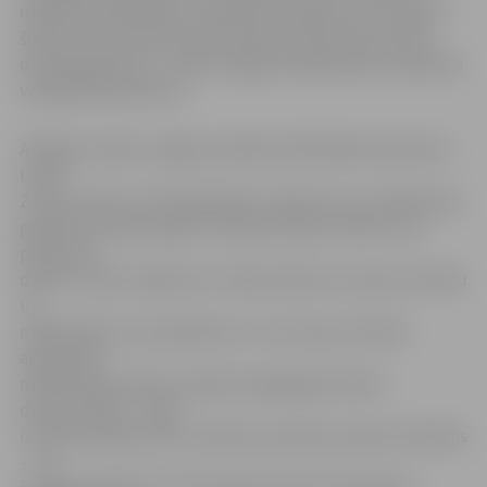
nākamais mākslinieks uzsāka skolas gaitas, šeit tapa arī
šodien tik populārais diplomdarbs «No baznīcas (Pēc
dievkalpojuma)»,» stāsta Jelgavas Mākslinieku biedrības
vadītājs Māris Brancis.
Atklājot izstādi, Jelgavas pilsētas bibliotēkas direktore
Lāsma
Zariņa, sacīja, ka šī bibliotēkai ir īpaša reize, jo klātesošie
galerijā var sajust gaisā virmojošo krāsas smaržu, kas
parāda, ka
darbi ir nupat uzgleznoti. «Šajos darbos var sajust dzīvību
un
mākslinieku otu pieskārienu,» tā L.Zariņa. Plenērā
apskatāmo
mākslinieku darbos vērojama bagātīga tehniku
daudzveidība – tajos
izmantota eļļa, akrils, akvarelis, pastelis, jauktas tehnikas
–, un