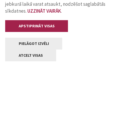
jebkurā laikā varat atsaukt, nodzēšot saglabātās
sīkdatnes.
UZZINĀT VAIRĀK
.
APSTIPRINĀT VISAS
PIELĀGOT IZVĒLI
ATCELT VISAS
Kontakti
Jelgavas valstpilsētas pašvaldība