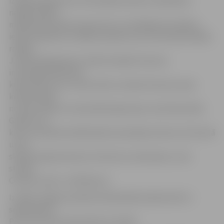
izstādi papildina arī fotomākslas darbi. Pavadīdami
nedēļu Saldū,
mākslinieki patiesi iepazinuši un iemīlējuši šo pilsētu,
iedvesmojoties no dabas ainavām, kas citā interpretācijā
rotājas
J.Rozentāla gleznās. «Mēs dzīvojām Cieceres
internātpamatskolas
kopmītnēs, kas, var pat teikt, atrodas Cieceres upes
krastā netālu
no tām vietām, ko daudzkārt gleznojis Janis Rozentāls.
Gandrīz vai
katrs no plenēra dalībniekiem piestāja vienā vai otrā vietā
un arī
skicēja šo glezniecisko, līkumoto, akmeņaino, visai
straujo
Cieceres upīti,» tā M.Brancis.
Izstāde Jelgavas pilsētas bibliotēkā skatāma līdz 4.
septembrim.
Pēc tam tā tiks eksponēta arī Saldū.