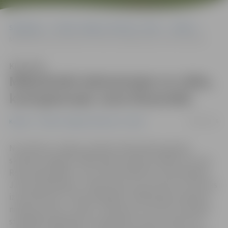
Sākumlapa
Portāla “Jelgavas Vēstnesis” arhīvs
Kultūra
Mākslinieki iedvesmojas no vides, kurā gleznojis Janis Rozentāls
Klausīties
Mākslinieki iedvesmojas no vides,
kurā gleznojis Janis Rozentāls
04/08/2016
Kultūra
Portāla “Jelgavas Vēstnesis” arhīvs
No šodienas Jelgavas pilsētas bibliotēkas galerijā
skatāma Jelgavas mākslinieku plenēra izstāde «Pa Jaņa
Rozentāla pēdām», kas veltīta UNESCO izsludinātajam
J.Rozentāla gadam. «Gada sākumā, vēl nezinot, ka šis tiks
izsludināts par J.Rozentāla gadu, Mākslinieku biedrība
nolēma doties uz Saldu. Tā šovasar no 18. līdz 24. jūlijam
strādājām šajā kādreiz nelielajā Kurzemes miestā, kur