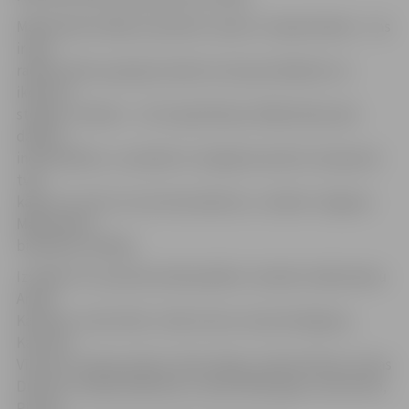
Mākslinieki atklāj, ka plenērs viņiem ir nepieciešams – tas
ir gan
radošs darbs, gan gara atpūta, kas ļauj atkāpties no
ikdienas
steigas. «Plenērs – tā ir kopā būšana. Mākslinieks pēc
dabas ir
individuālists, un plenērs ir iespēja ieraudzīt, kā pasauli
tver
kāds cits, šeit var rast domubiedrus,» skaidro Jelgavas
Mākslinieku
biedrības vadītājs.
Izstādē «Pa Jaņa Rozentāla pēdām» skatāmi mākslinieku
Andas
Kalniņas, Initas Vilks, Ulda Zutera, Annas Kaltiginas,
Katrīnas
Vīnertes, Kaspara Iljina, Ditas Veģes, Ilmāra Drīliņa, Ilonas
Drīliņas, Silvijas Meškones, Ineses Mīlbergas, Arņa Ozola,
Ritmas