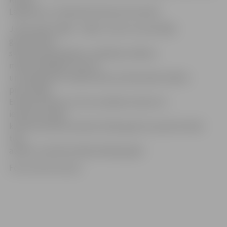
Lagzdiņas un Valdemāra Kokoreviča darbi.
J.Rozentāls (1866 – 1916) ir viens no nacionālās
glezniecības
skolas pamatlicējiem un Baltijas mākslas
modernizētājiem, kas 19.
un 20. gadsimtu mijā latviešu profesionālo mākslu
pietuvināja
Eiropas līmenim un kura radošais veikums ir
ietverts Latvijas
kultūras kanona sarakstā. 2016. gada 15. janvārī oficiāli
tika
atklāts Jaņa Rozentāla jubilejas gads.
Foto: Austris Auziņš