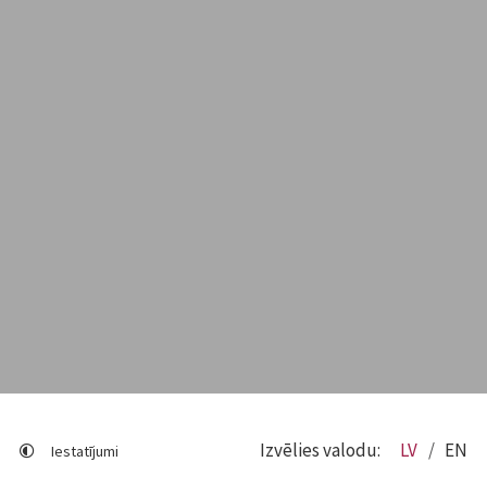
Izvēlies valodu:
LV
EN
Iestatījumi