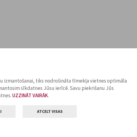
ņu izmantošanai, tiks nodrošināta tīmekļa vietnes optimāla
zmantosim sīkdatnes Jūsu ierīcē. Savu piekrišanu Jūs
atnes.
UZZINĀT VAIRĀK
.
I
ATCELT VISAS