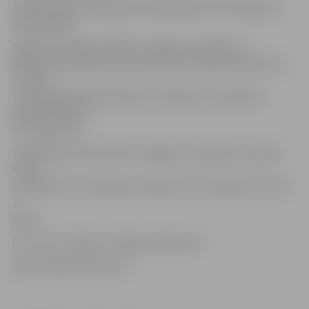
Spēli klātienē Zemgales Olimpiskajā centrā vēroja 220
apmeklētāji.
Nākamo Virslīgas spēli FK «Jelgava» aizvadīs 14.
jūlijā, kad izbraukumā tiksies ar FK «Valmiera Glass/Via».
Turnīra
tabulā jelgavnieki šobrīd ar izcīnītiem 11 punktiem
joprojām ieņem
sesto pozīciju.
Savukārt jau drīzumā FK «Jelgava» iesaistīsies Latvijas
Kausa
izcīņā. Mūsu komandas pretinieki tiks noskaidroti izlozē
2.
jūlijā.
Foto: Ivars Veiliņš/«Jelgavas Vēstnesis»
Video: Māris Martinsons