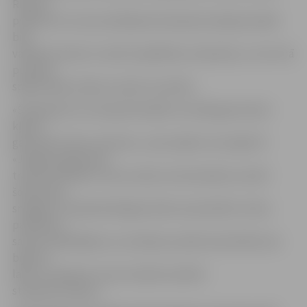
Riherts,
piebilstot, ka viņa vadītajai komandai pirmajā puslaikā
bija
vairāki momenti, tomēr atspēlēties neizdevās, un arī otrā
puslaika
spēka spēle nedeva cerēto rezultātu.
«Šī bija grūta uzvara grūtā spēlē, kurā bija gan daudz
kļūdu,
gan daudz labu momentu,» pēc spēles rezumēja FK
«Jelgava» galvenais
treneris M.Pahars. Viņš uzsvēra, ka komandai uzvarēt
šodien ļāva
smagais un pašaizliedzīgais darbs aizsardzībā: «Gribu
pateikties
saviem spēlētājiem, jo sevišķi par spēli aizsardzībā, kas
bija ļoti
laba. Un beidzot mums izdevās realizēt
standartsituāciju.»