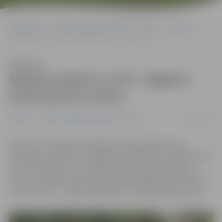
Sākumlapa
Portāla “Jelgavas Vēstnesis” arhīvs
Futbols
Marians Pahars ar FK «Jelgava» izcīna pirmo uzvaru
Klausīties
Marians Pahars ar FK «Jelgava»
izcīna pirmo uzvaru
01/07/2018
Futbols
Portāla “Jelgavas Vēstnesis” arhīvs
Šodien FK «Jelgava» Zemgales Olimpiskajā centrā
aizvadīja «SynotTip» Virslīgas čempionāta 13. kārtas spēli
pret FK «Metta/LU». Jelgavas komandas galvenajam
trenerim Marianam Paharam pirmajā mājas spēlē izdevās
izcīnīt uzvaru – spēle noslēdzās ar 1:0 jelgavnieku labā.