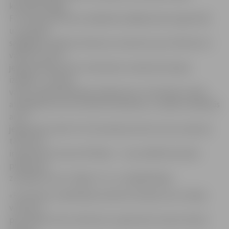
komandā «Riga»
FC. Pēc pārtraukuma mājinieki spēlēja daudz agresīvāk
un aktīvāk,
sagādājot vairākus bīstamus momentus pie «Metta/LU»
vārtiem. Vārtus
jelgavnieki guva 63. minūtē pēc standartsituācijas
izspēles – bumbu
vārtos raidīja Mindaugs Grigaravičus. Pretinieki centās
atspēlēties, bet tas viņiem neizdevās, un spēle noslēdzās
ar 1:0
jelgavnieku labā. Tā ir komandas pirmā uzvara, kopš pie
tās stūres
ir galvenais treneris M.Pahars – viņa vadībā komanda
piedzīvoja
zaudējumu pret «Riga» FC un «Liepāja/Mogo».
«Pretinieku izspēlētajā standartsituācijā mums nebija
variantu,»
pēc spēles atzina «Metta/LU» galvenais treneris Andris