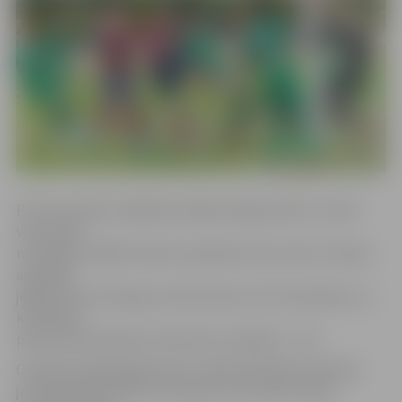
Pirmo puslaiku mājinieki iesāka diezgan aktīvi, tomēr
vārtus gūt
neizdevās. Vēlāk iniciatīvu pārņēma viesi, bet arī viņiem
apspēlēt
jelgavnieku vārtsargu Jāni Krūmiņu tā arī neizdevās, un
komandas
pārtraukumā devās ar bezvārtu neizšķirtu – 0:0.
Otrajā puslaikā jelgavnieku rindās debitēja komandas
jaunpienācējs Viktors Litvinskis, kurš sezonu sāka