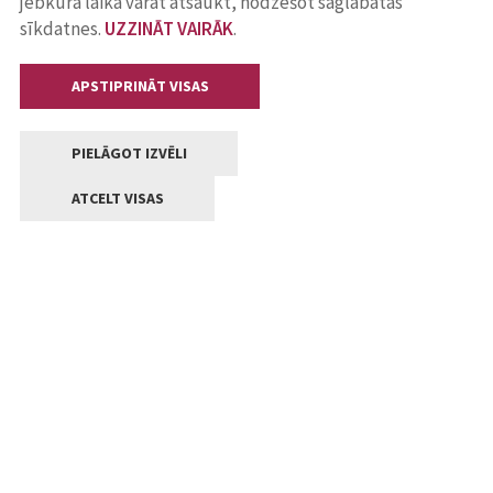
jebkurā laikā varat atsaukt, nodzēšot saglabātās
sīkdatnes.
UZZINĀT VAIRĀK
.
APSTIPRINĀT VISAS
PIELĀGOT IZVĒLI
ATCELT VISAS
Kontakti
Jelgavas valstpilsētas pašvaldība
Lielā iela 11, Jelgava, LV-3001