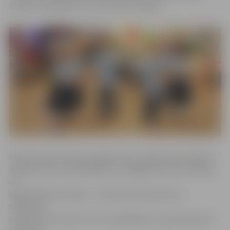
Evelīna Talkuškina un Laura Anna Laizāne.
Kā informē sacensību organizatori, to galvenais mērķis ir
izglītot jaunos velosipēdistus, tādējādi veicinot drošību
uz
koplietošanas ceļiem, un radīt izpratni par ceļu
satiksmes
noteikumiem. Katrs, kurš ir piedalījies un ieguvis jaunas