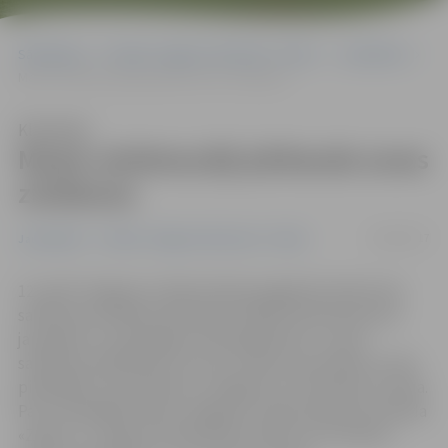
Sākumlapa
Portāla “Jelgavas Vēstnesis” arhīvs
Jauniešiem
Mazie velobraucēji pārbauda savas zināšanas
Klausīties
Mazie velobraucēji pārbauda savas
zināšanas
18/04/2017
Jauniešiem
Portāla “Jelgavas Vēstnesis” arhīvs
12. aprīlī Jelgavas 4. sākumskolas pagalmā notika Ceļu
satiksmes drošības direkcijas (CSDD) rīkotā konkursa
jaunajiem un topošajiem velosipēdistiem «Jauno
satiksmes dalībnieku forums» atlases sacensības, kurās
piedalījās 11 komandas no Jelgavas un Ozolnieku novada.
Par uzvarētājiem kļuva Jelgavas 4. sākumskolas komanda
«Zebra–1»: Hugo Ilvis Eihentāls, Martins Ints Valainis,