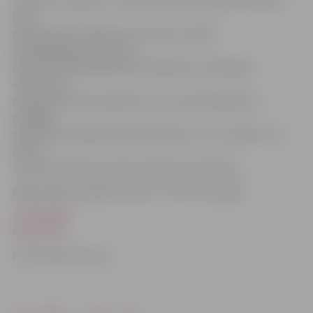
Savukārt Jelgavas 3. sākumskolas komandas «Braucējs
Nr.4»
pārstāve Dārta Mestere sarunā ar portālu
www.jelgavasvestnesis.lv
atzina, ka šajā pasākumā piedalās jau trešo gadu.
«Ikdienā ar
riteni pārvietojos regulāri, esmu pat piedalījusies
dažādās
sacensībās, tādēļ šos pārbaudījumus varu veikt ātri un
droši,»
savas braukšanas prasmes apliecina skolniece.
Reģionālie pusfināli notiks no 3. līdz 29. maijam.
SACENSĪBU
REZULTĀTI
Foto: Austris Auziņš