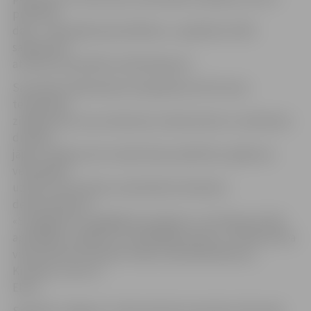
praktisko
daļu – velosipēda pārvaldīšanu,» papildina CSDD
sabiedrisko
attiecību speciāliste Valda Kjaspere.
Sacensību dalībniekiem bija jādemonstrē savas
teorētiskās
zināšanas par ceļu satiksmes noteikumiem un satiksmes
drošību,
jāprot sniegt pirmo medicīnisko palīdzību, jāpārzina
velosipēda
uzbūve, kā arī jāveic praktiskās braukšanas
demonstrējums.
«Sarežģījumus sagādāja 9. jautājums, kurš bija par laika
apstākļiem, pārējo visu atbildējām pareizi,» tā Kalnciema
vidusskolas komandas «Mazie» pārstāvji Markuss,
Kristaps, Laura un
Elīna.