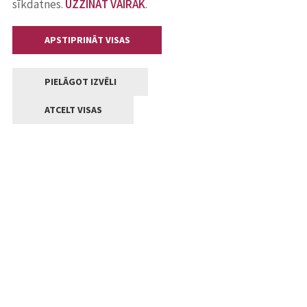
sīkdatnes.
UZZINĀT VAIRĀK
.
APSTIPRINĀT VISAS
PIELĀGOT IZVĒLI
ATCELT VISAS
Kontakti
Jelgavas valstpilsētas pašvaldība
Lielā iela 11, Jelgava, LV-3001