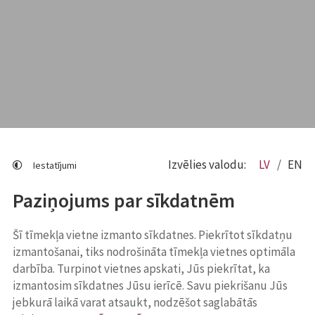
Izvēlies valodu:
LV
EN
Iestatījumi
Paziņojums par sīkdatnēm
Šī tīmekļa vietne izmanto sīkdatnes. Piekrītot sīkdatņu
izmantošanai, tiks nodrošināta tīmekļa vietnes optimāla
darbība. Turpinot vietnes apskati, Jūs piekrītat, ka
izmantosim sīkdatnes Jūsu ierīcē. Savu piekrišanu Jūs
jebkurā laikā varat atsaukt, nodzēšot saglabātās