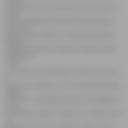
zināšanas
un prasmes, pēc tam var justies daudz pārliecinošāk un
drošāk
mūsdienu aktīvajā satiksmes plūsmā gan pilsētā, gan
ārpus tās. Šī
gada sacensības ir īpašas ar to, ka jaunie velobraucēji,
veiksmīgi
nokārtojot 10 jautājumu eksāmenu, klātienē var iegūt
velobraucēja
tiesības.
«Šo soli pozitīvi novērtējuši gan skolotāji, gan skolnieki,
jo
tieši šis vecums bērniem ir tas, kurā velobraucēja tiesību
iegūšana
ir aktuāla. Ja no 10 jautājumiem precīzi tiek atbildēts uz
vismaz
8, tad tiesības ir iegūtas! Tāpat jāuzsver, ka šajā konkursā
var
pārbaudīt ne tikai savas teorētiskās zināšanas, bet arī