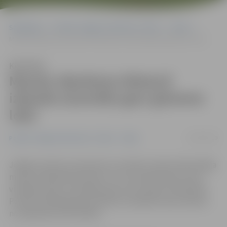
Sākumlapa
Portāla “Jelgavas Vēstnesis” arhīvs
Video
Mazuļu rāpošanas distancē izbauda sacensību garu ģimenes lokā
Klausīties
Mazuļu rāpošanas distancē
izbauda sacensību garu ģimenes
lokā
14/07/2019
Portāla “Jelgavas Vēstnesis” arhīvs
Video
Jelgavas nakts pusmaratonu sestdien tradicionāli atklāja
mazuļu rāpošanas distance, kur sacensību garu izjuta
vienlaikus gan 21 rāpotājs, gan viņa vecāki un līdzjutēji.
Portāls www.jelgavasvestnesis.lv piedāvā video ieskatu
no rāpošanas sacensībām.