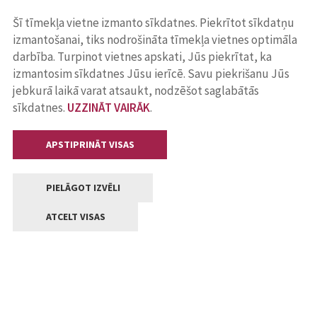
Šī tīmekļa vietne izmanto sīkdatnes. Piekrītot sīkdatņu
izmantošanai, tiks nodrošināta tīmekļa vietnes optimāla
darbība. Turpinot vietnes apskati, Jūs piekrītat, ka
izmantosim sīkdatnes Jūsu ierīcē. Savu piekrišanu Jūs
jebkurā laikā varat atsaukt, nodzēšot saglabātās
sīkdatnes.
UZZINĀT VAIRĀK
.
APSTIPRINĀT VISAS
PIELĀGOT IZVĒLI
ATCELT VISAS