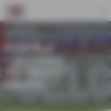
PORTĀLA
“JELGAVAS
VĒSTNESIS”
ARHĪVS