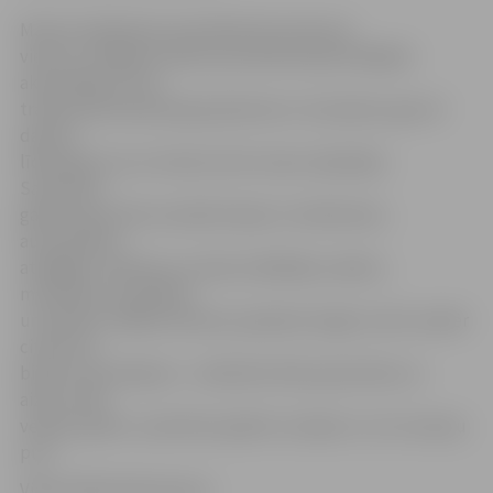
Mazuļu rāpošanas sacensības kļuvušas par
vienu no Jelgavas nakts pusmaratona jautrākajām
aktivitātēm, kurā
tradicionāli iesaistās gan ģimenes ar mazuļiem, gan arī
daudzi
līdzjutēji, kuri ar interesi vēro mazos rāpotājus.
Sacensību
gaitā mazuļi tika mudināti rāpot ar telefoniem,
automašīnas
atslēgām, telefona un datora lādētāju vadiem,
mantiņām, knupīšiem
un čipsiem. Kādam distance padevās viegli un ātri, kamēr
citiem tas
bija īsts izaicinājums – daži bērni lēma piecelties un
aiziet, sākt
velties, gulēt, raudzīties apkārt vai rāpot uz citu mazuļu
pusi.
Video: Māris Martinsosns