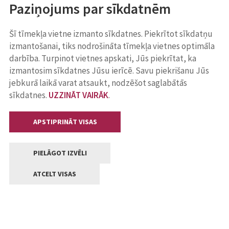
Paziņojums par sīkdatnēm
Šī tīmekļa vietne izmanto sīkdatnes. Piekrītot sīkdatņu
izmantošanai, tiks nodrošināta tīmekļa vietnes optimāla
darbība. Turpinot vietnes apskati, Jūs piekrītat, ka
izmantosim sīkdatnes Jūsu ierīcē. Savu piekrišanu Jūs
jebkurā laikā varat atsaukt, nodzēšot saglabātās
sīkdatnes.
UZZINĀT VAIRĀK
.
APSTIPRINĀT VISAS
PIELĀGOT IZVĒLI
ATCELT VISAS