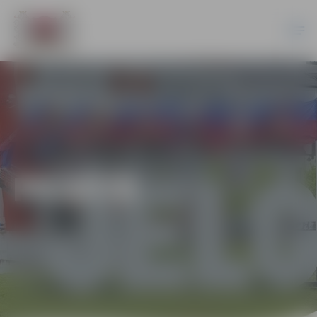
PILSĒTĀ