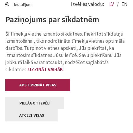
Izvēlies valodu:
LV
EN
Iestatījumi
Paziņojums par sīkdatnēm
Šī tīmekļa vietne izmanto sīkdatnes. Piekrītot sīkdatņu
izmantošanai, tiks nodrošināta tīmekļa vietnes optimāla
darbība. Turpinot vietnes apskati, Jūs piekrītat, ka
izmantosim sīkdatnes Jūsu ierīcē. Savu piekrišanu Jūs
jebkurā laikā varat atsaukt, nodzēšot saglabātās
sīkdatnes.
UZZINĀT VAIRĀK
.
APSTIPRINĀT VISAS
PIELĀGOT IZVĒLI
ATCELT VISAS