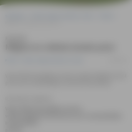
Sākumlapa
Portāla “Jelgavas Vēstnesis” arhīvs
Pilsētā
Mēģina no veikala iznests preci
Klausīties
Mēģina no veikala iznests preci
10/05/2011
Pilsētā
Portāla “Jelgavas Vēstnesis” arhīvs
Vakar fiksēti divi gadījumi, kad no veikala mēģināts iznest
preci, par to nesamaksājot, informē Valsts policija.
Ilze Knusle-Jankevica
Vakar fiksēti divi gadījumi, kad no
veikala mēģināts iznest preci, par to nesamaksājot,
informē Valsts
policija.