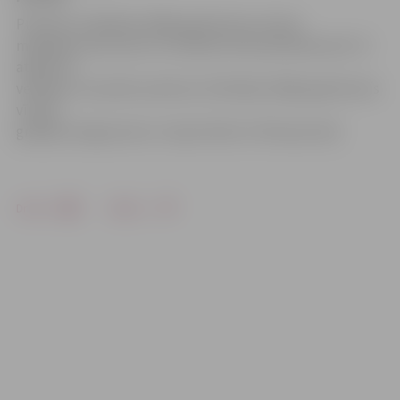
Pulksten 13.08 kāds 1988. gadā dzimis vīrietis
mēģināja iznest preci no veikala Pulkveža Brieža ielā. Tā
atgriezta
veikalam. Savukārt pulksten 15.56 kāds 1968. gadā dzimis
vīrietis
gribēja nozagt preces «Super Netto» Pērnavas ielā.
Drukāt
Dalīties