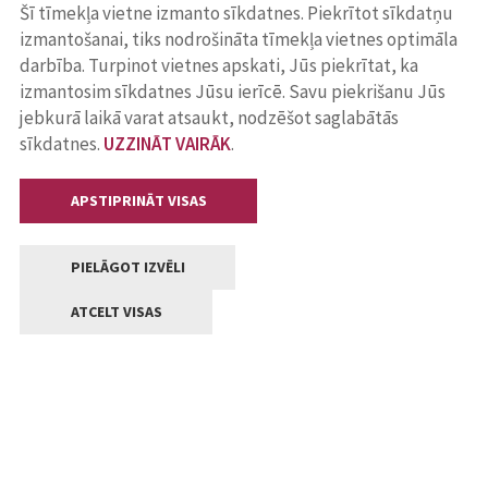
Šī tīmekļa vietne izmanto sīkdatnes. Piekrītot sīkdatņu
izmantošanai, tiks nodrošināta tīmekļa vietnes optimāla
darbība. Turpinot vietnes apskati, Jūs piekrītat, ka
izmantosim sīkdatnes Jūsu ierīcē. Savu piekrišanu Jūs
jebkurā laikā varat atsaukt, nodzēšot saglabātās
sīkdatnes.
UZZINĀT VAIRĀK
.
APSTIPRINĀT VISAS
PIELĀGOT IZVĒLI
ATCELT VISAS