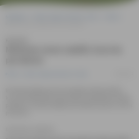
Sākumlapa
Portāla “Jelgavas Vēstnesis” arhīvs
Pilsētā
Meitenes nevar sadalīt, kura ies pie datora
Klausīties
Meitenes nevar sadalīt, kura ies
pie datora
02/04/2012
Pilsētā
Portāla “Jelgavas Vēstnesis” arhīvs
Brīvdienās kādā jauniešu kompānijā izcēlās konflikts,
kura atrisināšanā bija nepieciešama pašvaldības policijas
palīdzība. Jaunieši nespēja savā starpā vienoties, kurš ies
pie datora.
Ilze Knusle-Jankevica