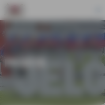
PILSĒTĀ