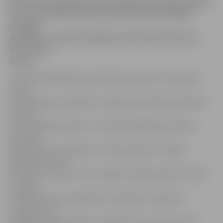
Brīvdienās kādā jauniešu kompānijā izcēlās konflikts,
kura atrisināšanā bija nepieciešama pašvaldības
policijas
palīdzība. Jaunieši nespēja savā starpā vienoties,
kurš ies pie
datora.
«Izsaukumā Brīvības bulvārī tika sastapti trīs jaunieši.
Puisis
paskaidroja, ka konflikts izcēlās starp divām jaunietēm,
jo viena
otru nelaida pie datora,» stāsta Pašvaldības policijas
pārstāve
Sandra Reksce. Notikuma vietā sastapts arī mājas
īpašnieks, kuram
pretenziju ne pret vienu nebija. Vienai jaunietei izteikts
mutisks
aizrādījums par nepamatotu policijas izsaukšanu,
savukārt otra
nogādāta Valsts policijā – pārbaudot personas datus,