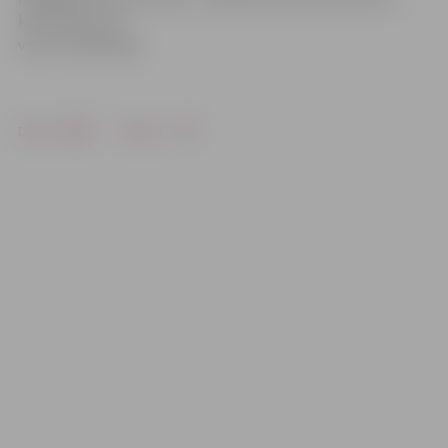
konstatēts, ka
viņa ir meklēšanā.
Drukāt
Dalīties