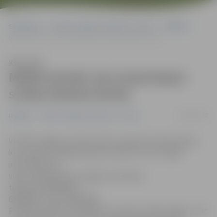
Sākumlapa
Portāla “Jelgavas Vēstnesis” arhīvs
Izglītība
Meklē sievieti, kas izmantojusi svešas bankas kartes
Klausīties
Meklē sievieti, kas izmantojusi
svešas bankas kartes
09/05/2012
Izglītība
Portāla “Jelgavas Vēstnesis” arhīvs
VP ZRP Jelgavas iecirknis lūdz atsaukties iedzīvotājus,
kuri atpazīst attēlā redzamo sievieti un var sniegt
informāciju par
viņas atrašanās vietu.Lūgums zvanīt pa
tālruņiem:63004200,
63004202, 110 vai 20293435.
Policijā uzsākts kriminālprocess pēc KL 193.p.2.daļas – Par