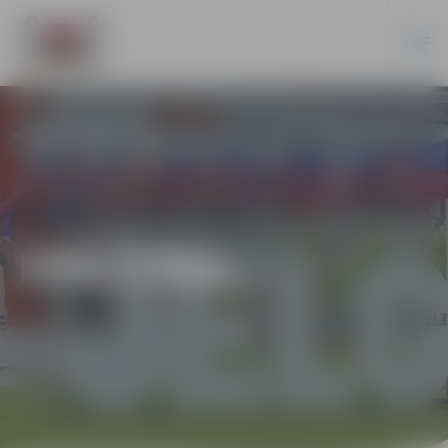
IZGLĪTĪBA