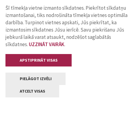
Šī tīmekļa vietne izmanto sīkdatnes. Piekrītot sīkdatņu
izmantošanai, tiks nodrošināta tīmekļa vietnes optimāla
darbība. Turpinot vietnes apskati, Jūs piekrītat, ka
izmantosim sīkdatnes Jūsu ierīcē. Savu piekrišanu Jūs
jebkurā laikā varat atsaukt, nodzēšot saglabātās
sīkdatnes.
UZZINĀT VAIRĀK
.
APSTIPRINĀT VISAS
PIELĀGOT IZVĒLI
ATCELT VISAS