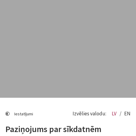
Izvēlies valodu:
LV
EN
Iestatījumi
Paziņojums par sīkdatnēm