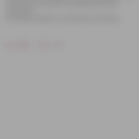
sveša finanšu instrumenta vai maksāšanas līdzekļa
nolaupīšanu,
iznīcināšanu, bojāšanu vai nelikumīgu izmantošanu.
Drukāt
Dalīties