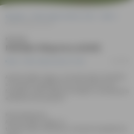
Sākumlapa
Portāla “Jelgavas Vēstnesis” arhīvs
Kultūra
Meklējot dārgumus pilsētā
Klausīties
Meklējot dārgumus pilsētā
12/10/2008
Kultūra
Portāla “Jelgavas Vēstnesis” arhīvs
Apskatīt dažādo Jelgavu un tās iedzīvotājus melnbaltās
un krāsainās fotogrāfijās līdz pat 30. oktobrim aicina
fotogrāfiju izstāde «Dārgumus meklējot», kurā eksponēti
40 amatieru fotouzņēmumi.
Ritma Gaidamoviča
Apskatīt dažādo Jelgavu un
tās iedzīvotājus melnbaltās un krāsainās fotogrāfijās līdz