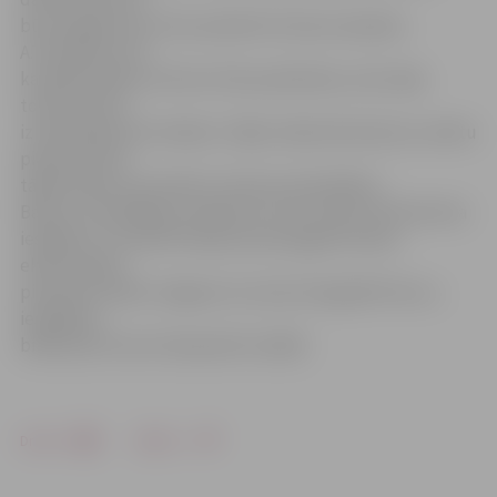
būs iespēja savus foto publicēt tūrisma ceļvežos.
A.Tomašūns min,
ka dažas bildes no šīm arī tiks publicētas, taču daļa
tomēr neesot
izmantojama šim mērķim. Tāpēc nākotnē konkurss varētu
pieņemt tikai
tādas bildes, kas derētu tūrisma materiāliem.
Balvas uzvarētāji jau saņēmuši, taču viņiem vēl tiek dota
iespēja 21. novembrī kopā ar jaunsargiem doties
ekskursijā pa
piemiņas vietām Jelgavas tuvumā, fotografēt tās un,
iespējams,
bildes pēc tam arī eksponēt izstādē.
Drukāt
Dalīties