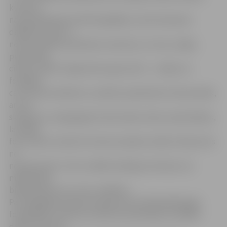
kultūras
namā aplūkojamas 40 fotogrāfijas, kurās redzamas
dažādas vietas un
norises pilsētā, piemēram, baznīcas, to torņi, mājas,
pieminekļi,
cilvēki, svētki. Organizators gan atzīst – cerējis, ka
fotogrāfi
caur saviem darbiem uz pilsētu paskatīsies interesantāk,
ar citu
skatījumu, atspoguļojot vēsturiskas vietas, pieminekļus,
lai vēlāk
foto varētu izmantot tūrisma ceļvežos, kāds arī bija viens
no
nosacījumiem. Taču izstādē vairāk gan redzams, ka
mākslinieks
bildēs rāda sevi un savu varēšanu.
Par labākajām žūrijas komisija atzina D.Mandelbergas
fotogrāfijas. Konkursa nolikums paredzēja, ka labāko
darbu autoriem