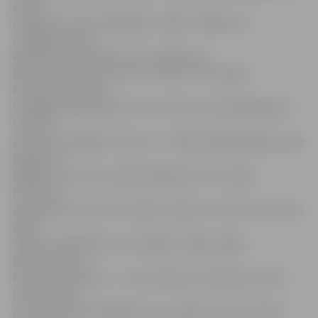
pat 30.
oktobrim aicina fotogrāfiju izstāde «Dārgumus
meklējot», kurā
eksponēti 40 amatieru fotouzņēmumi.
Bērnu un jauniešu centra «Junda» fotostudijas
konkursam darbus
iesnieguši seši jaunieši, taču kultūras namā aplūkojams
tikai trīs
amatieru fotogrāfu veikums – Diānas Mandelbergas, Agra
Kalniņa un
Billija Loca, kas savulaik darbojušies fotostudijā.
Konkursa
organizators Andris Tomašūns skaidro, ka tikai trīs autoru
darbi
tāpēc, ka daļa darbu iesniedzēju nebija rūpīgi
iepazinušies ar
konkursa nolikumu – nav ievērojuši iesniedzamo bilžu
izmērus, līdz
ar to izstādē šie dalībnieki nav varējuši startēt. Šobrīd