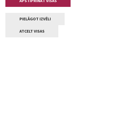
APSTIPRINĀT VISAS
PIELĀGOT IZVĒLI
ATCELT VISAS
Kontakti
Jelgavas valstpilsētas pašvaldība
Lielā iela 11, Jelgava, LV-3001
+371 63005522
pasts@jelgava.lv