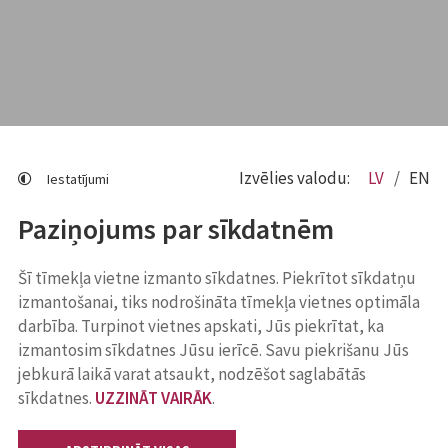
Izvēlies valodu:
LV
EN
Iestatījumi
Paziņojums par sīkdatnēm
Šī tīmekļa vietne izmanto sīkdatnes. Piekrītot sīkdatņu
izmantošanai, tiks nodrošināta tīmekļa vietnes optimāla
darbība. Turpinot vietnes apskati, Jūs piekrītat, ka
izmantosim sīkdatnes Jūsu ierīcē. Savu piekrišanu Jūs
jebkurā laikā varat atsaukt, nodzēšot saglabātās
sīkdatnes.
UZZINĀT VAIRĀK
.