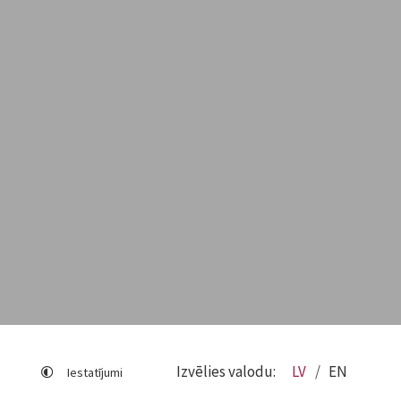
Izvēlies valodu:
LV
EN
Iestatījumi