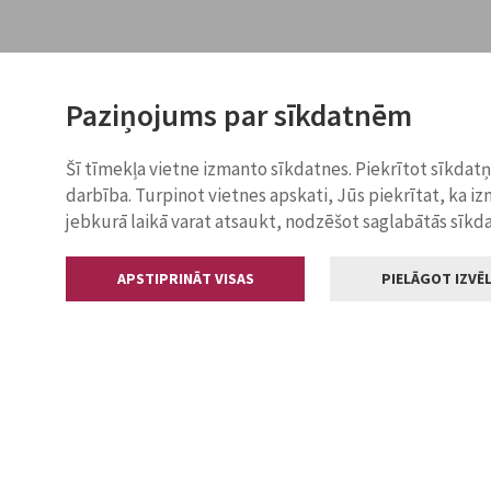
Paziņojums par sīkdatnēm
Šī tīmekļa vietne izmanto sīkdatnes. Piekrītot sīkdat
darbība. Turpinot vietnes apskati, Jūs piekrītat, ka i
jebkurā laikā varat atsaukt, nodzēšot saglabātās sīkd
APSTIPRINĀT VISAS
PIELĀGOT IZVĒL
Kontakti
Jelgavas valstp