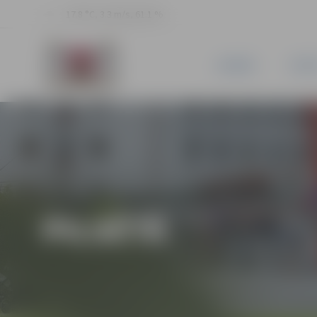
17.8 °C, 3.3 m/s, 61.1 %
JAUNUMI
PILSĒ
PILSĒTĀ