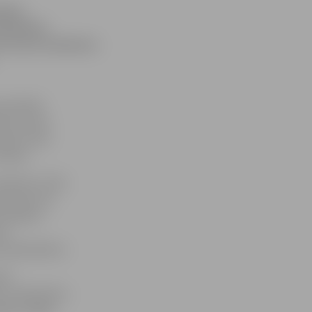
cības
fakultātes
i aicina studentus
acensības
anā, durvju
peļu mizas
veidos.
lksten 17:30,
ulksten 18.
komandām –
as
 īpašniekiem.
udz
tu studentiem,
tajām mājām.