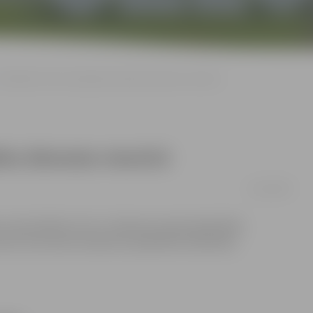
«Mežinieki» rīkos olimpiskās spēles dienesta viesnīcā
les dienesta viesnīcā
21/02/2009
universitātes (LLU) 1. dienesta viesnīcā jeb Meža
mo reizi aicina studentus piedalīties biedrības