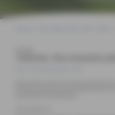
Sākumlapa
Portāla “Jelgavas Vēstnesis” arhīvs
Pilsētā
Klausīties
«Mežinieki» rīkos olimpiskās spē
Pilsētā
Portāla “Jelgavas Vēstnesis” arhīvs
Nākamotrdien, 24. februārī, Latvijas Lauksaimniecības 
fakultātes kopmītnēs studentu biedrība «Šalkone» pir
organizētajās Olimpiskajās spēles.
Ritma Gaidamoviča