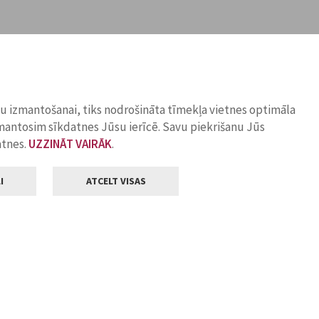
ņu izmantošanai, tiks nodrošināta tīmekļa vietnes optimāla
zmantosim sīkdatnes Jūsu ierīcē. Savu piekrišanu Jūs
atnes.
UZZINĀT VAIRĀK
.
I
ATCELT VISAS
Klientu apkalpošana
ilsētas pašvaldība
Darba laiks