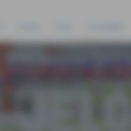
TA
PAŠVALDĪBA
IESTĀDES
KAPITĀLSABIEDRĪBAS