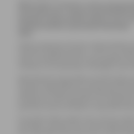
Nākamotrdien, 24. februārī, Latvijas Lauksaimnie
universitātes (LLU) 1. dienesta viesnīcā jeb Meža 
kopmītnēs studentu biedrība «Šalkone» pirmo reiz
piedalīties biedrības organizētajās Olimpiskajās
spēles.
Pasākuma organizatori informē, ka tajās paredzētas s
studentiem vairākās disciplīnās – novusā, virves vilkš
nešanā, orientēšanās dienesta viesnīcā, garākās kartu
mizošanā un citos neparastajos «olimpiskajos» sporta 
Reģistrēšanās šīm neparastajām sacensībām sāksies pu
bet spēļu svinīgā atklāšanas ceremonija ir paredzēta p
Jāpiebilst, ka vērtēšana notiks gan individuāli, gan 
komandā četri cilvēki. Organizatori min, ka īpašas balv
paredzētas meiteņu komandām un neparastāko tērpu
Šo sacensību mērķis ir padarīt «koju» dzīvi kaut neda
sportiskāku, samazināt rutīnu un vairot kopības sajū
kuri studiju laikā ir spiesti dzīvot tālu no savām dzim