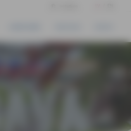
LV
EN
Iestatījumi
UZŅĒMĒJDARBĪBA
PAKALPOJUMI
KONTAKTI