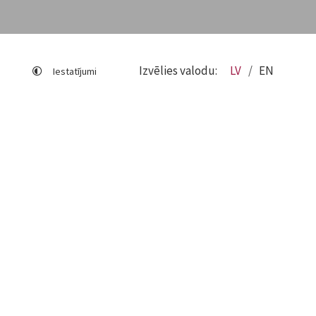
Izvēlies valodu:
LV
EN
Iestatījumi
Lapas karte
Viegli lasīt