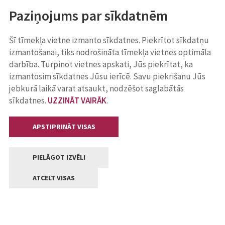
Paziņojums par sīkdatnēm
Šī tīmekļa vietne izmanto sīkdatnes. Piekrītot sīkdatņu
izmantošanai, tiks nodrošināta tīmekļa vietnes optimāla
darbība. Turpinot vietnes apskati, Jūs piekrītat, ka
izmantosim sīkdatnes Jūsu ierīcē. Savu piekrišanu Jūs
jebkurā laikā varat atsaukt, nodzēšot saglabātās
sīkdatnes.
UZZINĀT VAIRĀK
.
APSTIPRINĀT VISAS
PIELĀGOT IZVĒLI
ATCELT VISAS