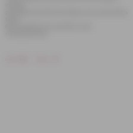
informēt
pašvaldības operatīvās informācijas centru pa bezmaksas
tālruni
8787. Saudzēsim mūsu zaļo dabu!» aicina
«Pilsētsaimniecība».
Drukāt
Dalīties