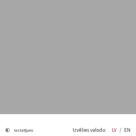
Izvēlies valodu:
LV
EN
Iestatījumi