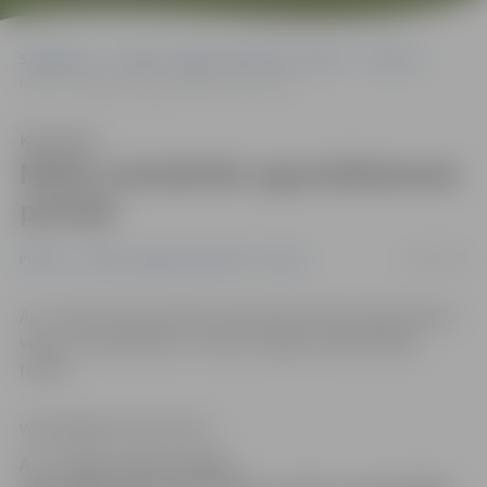
Sākumlapa
Portāla “Jelgavas Vēstnesis” arhīvs
Pilsētā
Mežos izsludināts ugunsbīstamais periods
Klausīties
Mežos izsludināts ugunsbīstamais
periods
07/05/2012
Pilsētā
Portāla “Jelgavas Vēstnesis” arhīvs
Ar 1. maiju valstī noteikts ugunsbīstamā perioda sākums
valsts un pašvaldību, tostarp Jelgavas pašvaldības,
mežos.
www.jelgavasvestnesis.lv
Ar 1. maiju valstī noteikts