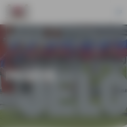
PILSĒTĀ