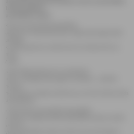
ugunsbīstamā perioda sākums valsts un pašvaldību,
tostarp Jelgavas
pašvaldības, mežos.
Kā liecina informācija pašvaldības
aģentūras «Pilsētsaimniecība» mājas lapā, šajā periodā
aizliegts
kurināt ugunskurus mežā, kā arī ne tuvāk par 50 m no
meža
sienas.
Iedzīvotājiem jāatceras, ka, atpūšoties
mežā – pastaigas laikā, ogojot vai sēņojot –, nedrīkst
nomest
nenodzēstu izsmēķi vai sērkociņu, jo var būt cēlonis meža
ugunsgrēkam.
«Iedzīvotāji, kas pamanījuši ugunsgrēku
vai dūmus Jelgavas pilsētas pašvaldības mežos, aicināti
zvanīt uz
vienoto ārkārtējo notikumu tālruni 112, kā arī lūgums