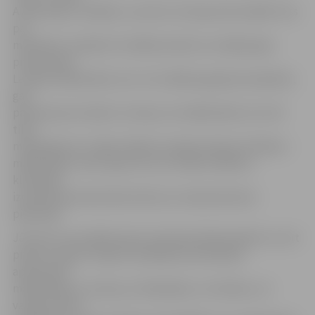
A.Kolontaja-Jonikāne, uzsverot, ka kopumā izstādē «Viss
par
mīlestību» skatāmi 12 mākslas darbi, ko radījuši gan
profesionāli
Latvijas mākslinieki, kuri ir arī mākslas galeriju īpašnieki,
gan
pavisam jauni talanti, tostarp, tie mākslinieki, kuri vēl
tikai
mācās gleznot. Tāpat atšķiras arī gleznošanas tehnikas –
mākslinieku vidū ir gan tie, kuri izvēlas reālismu
klasiskajā
izpratnē, gan abstrakcionisma un impresionisma
piekritēji.
Jāuzsver, ka izstāde tapusi starptautiskā projekta «In art
project» gaitā. Projekta vadītāja Inese Brodiņa
apvienojusi
māksliniekus, tostarp, arī dejotājus un mūziķus, no
vairāk nekā 15