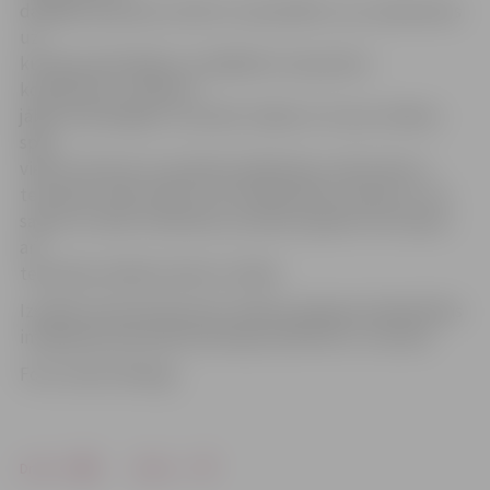
dažādām pasaules valstīm, lai pierādītu, ka, neskatoties
uz
kultūras īpatnībām un dažādiem starpvalstu
konfliktiem, cilvēkiem
jābūt draudzīgiem, savukārt māksla ir tā, kas cilvēkus
spēj
vienot. Kā viens no projekta dalībnieku veikumiem ir
tematisks video sižets, kurā mākslinieki runā par to, ko
saprot ar vārdu mīlestība, savukārt papildu tam tapusi
arī
tematiska mākslas darbu izstāde.
Izstāde interesentiem bez maksas pieejama Sabiedrības
integrācijas pārvaldē Skolotāju ielā 8 līdz 13. martam.
Foto: Santis Zībergs
Drukāt
Dalīties