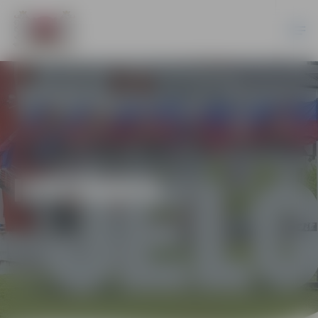
IZSTĀDES