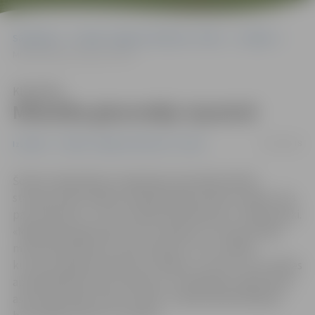
Sākumlapa
Portāla “Jelgavas Vēstnesis” arhīvs
Izstādes
Mīlestība gleznotāju izpratnē
Klausīties
Mīlestība gleznotāju izpratnē
12/02/2018
Izstādes
Portāla “Jelgavas Vēstnesis” arhīvs
Šodien Sabiedrības integrācijas pārvaldē atklāta
starptautiskā mākslas projekta gaitā radīta izstāde «Viss
par mīlestību», kuras izveidē iesaistījušies 11 mākslinieki.
«Mākslinieki gleznoja, katrs atainojot un interpretējot
mīlestības jēdzienu savā izpratnē,» teic izstādes
kuratore Aļesja Kolontaja-Jonikāne, uzsverot, ka izstādes
apmeklētāji aicināti novērtēt, cik atšķirīgas mākslinieku
asociācijas šāds temats radījis. Izstāde apmeklētājiem