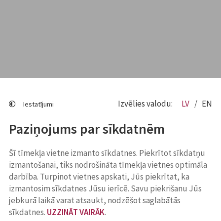
Izvēlies valodu:
LV
EN
Iestatījumi
Paziņojums par sīkdatnēm
Šī tīmekļa vietne izmanto sīkdatnes. Piekrītot sīkdatņu
izmantošanai, tiks nodrošināta tīmekļa vietnes optimāla
darbība. Turpinot vietnes apskati, Jūs piekrītat, ka
izmantosim sīkdatnes Jūsu ierīcē. Savu piekrišanu Jūs
jebkurā laikā varat atsaukt, nodzēšot saglabātās
sīkdatnes.
UZZINĀT VAIRĀK
.