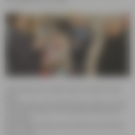
būs pieejama līdz 13. martam.
«Divas kafijas tases, jo gaidu mīļoto, lai malkotu kafiju
kopā.
Sarkans zieds, jo tā ir mīlestības krāsa. Cilvēki, kurus šķir
tūkstošiem kilometru. Šīs ir tikai dažas mākslas darbu
koncepcijas,
māksliniekiem atainojot savas pārdomas par mīlestības
tēmu,» stāsta