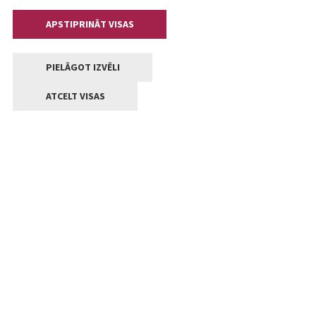
APSTIPRINĀT VISAS
PIELĀGOT IZVĒLI
ATCELT VISAS
Kontakti
Jelgavas valstpilsētas pašvaldība
Lielā iela 11, Jelgava, LV-3001
+371 63005522