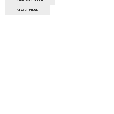
ATCELT VISAS
Kontakti
Jelgavas valstpilsētas pašvaldība
Lielā iela 11, Jelgava, LV-3001
+371 63005522
pasts@jelgava.lv
Klientu apkalpošana