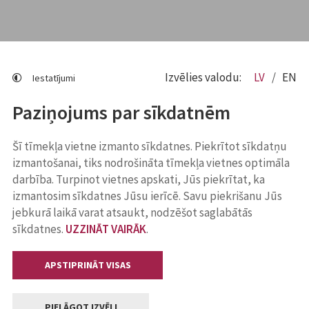
Izvēlies valodu:
LV
EN
Iestatījumi
Paziņojums par sīkdatnēm
Šī tīmekļa vietne izmanto sīkdatnes. Piekrītot sīkdatņu
izmantošanai, tiks nodrošināta tīmekļa vietnes optimāla
darbība. Turpinot vietnes apskati, Jūs piekrītat, ka
izmantosim sīkdatnes Jūsu ierīcē. Savu piekrišanu Jūs
jebkurā laikā varat atsaukt, nodzēšot saglabātās
sīkdatnes.
UZZINĀT VAIRĀK
.
APSTIPRINĀT VISAS
PIELĀGOT IZVĒLI