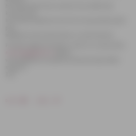
bet nepieciešamo lietu saraksts tiks sastādīts pēc
koncerta, kad
būs zināma tērējamā summa. Pēc tam apvienības biedri
paši
iegādāsies skolai nepieciešamo un nodos bērniem.
Par biļešu iegādi interesēties, rakstot uz e-pasta adresi
minervagaga@inbox.lv
. Biļetes
varēs iegādāties arī pasākuma dienā pie ieejas. Biļete
maksās Ls
3,50.
Drukāt
Dalīties