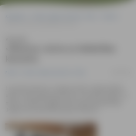
Sākumlapa
Portāla “Jelgavas Vēstnesis” arhīvs
Pilsētā
«Minerva» aicina uz labdarības koncertu
Klausīties
«Minerva» aicina uz labdarības
koncertu
08/01/2009
Pilsētā
Portāla “Jelgavas Vēstnesis” arhīvs
13. janvārī pulksten 17 Jelgavas klubā «Jelgavas Baltie
krekli» notiks labdarības koncerts «Zemenes sniegā». Tā
mērķis ir palīdzēt sagādāt skolai nepieciešamās lietas
Jelgavas maznodrošināto ģimeņu bērniem.