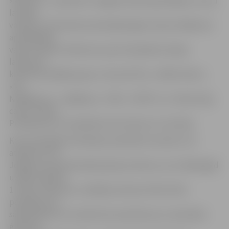
«Minerva» – jaunieši no Jelgavas Valsts ģimnāzijas un viņu
latviešu
valodas un literatūras skolotāja Signe Lūsiņa. Pasākuma
apmeklētāji
varēs izbaudīt «Minervas» jauno dzejnieku dzejas
lasījumus,
klausīties dažādu grupu «Second File», «White Pearl»,
«No
Neighbours», «Highway», «PeR», «FAKTS» un «Deserving
case» mūziku.
Priekšnesumu starplaikos būs konkursi un loterija.
Koncertā iegūtos līdzekļus paredzēts izmantot, lai
atbalstītu tos
Jelgavas maznodrošināto ģimeņu bērnus, kuri nākamgad
uzsāks mācības
1. klasē. «Minervas» vadītāja vietniece Elīna Poiša
pastāstīja, ka,
sadarbojoties ar Sociālo lietu pārvaldi, jau ir apzinātas
ģimenes,