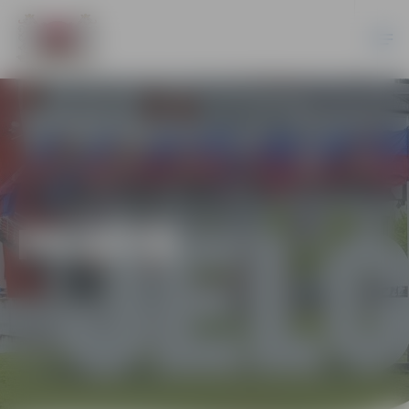
PILSĒTĀ