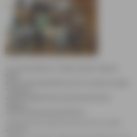
13. janvārī pulksten 17 Jelgavas klubā «Jelgavas
Baltie
krekli» notiks labdarības koncerts «Zemenes sniegā».
Tā mērķis ir
palīdzēt sagādāt skolai nepieciešamās lietas
Jelgavas
maznodrošināto ģimeņu bērniem.
Labdarības akciju organizē jauniešu literāri muzikālā
apvienība