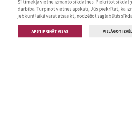
Šī tīmekļa vietne izmanto sīkdatnes. Piekrītot sīkdat
darbība. Turpinot vietnes apskati, Jūs piekrītat, ka i
jebkurā laikā varat atsaukt, nodzēšot saglabātās sīkd
APSTIPRINĀT VISAS
PIELĀGOT IZVĒL
Kontakti
Jelgavas valstp
Lielā iela 11
+371 630055
pasts@jelga