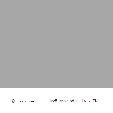
Izvēlies valodu:
LV
EN
Iestatījumi