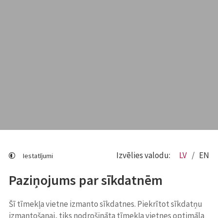
Izvēlies valodu:
LV
EN
Iestatījumi
Paziņojums par sīkdatnēm
Šī tīmekļa vietne izmanto sīkdatnes. Piekrītot sīkdatņu
izmantošanai, tiks nodrošināta tīmekļa vietnes optimāla