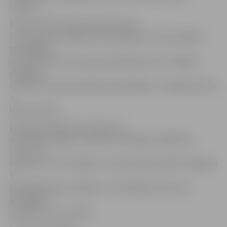
reģionos.
Kaut arī līdz šim gūta pārliecība par
to, ka daudzos reģionos informācijas un komunikāciju
tehnoloģiju
jomā tālu tikuši, ministres pārstāvji akcentē Jelgavā
sasniegto.
«Ministre ir patiesi patīkami pārsteigta, jo Jelgavā šī joma
ir
labi attīstīta.»
Dienas pirmajā pusē ministre arī
apmeklēja Jelgavas reģionālo Pieaugušo izglītības
centru, lai
iepazītos ar tā funkcijām, savukārt pēcpusdienā Jelgavas
1.
ģimnāzijā kopā ar pilsētas IT skolotājiem pārrunās
aktuālākos
jautājumus viņu darbā.