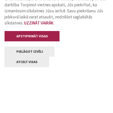
darbība. Turpinot vietnes apskati, Jūs piekrītat, ka
izmantosim sīkdatnes Jūsu ierīcē. Savu piekrišanu Jūs
jebkurā laikā varat atsaukt, nodzēšot saglabātās
sīkdatnes.
UZZINĀT VAIRĀK
.
APSTIPRINĀT VISAS
PIELĀGOT IZVĒLI
ATCELT VISAS
Kontakti