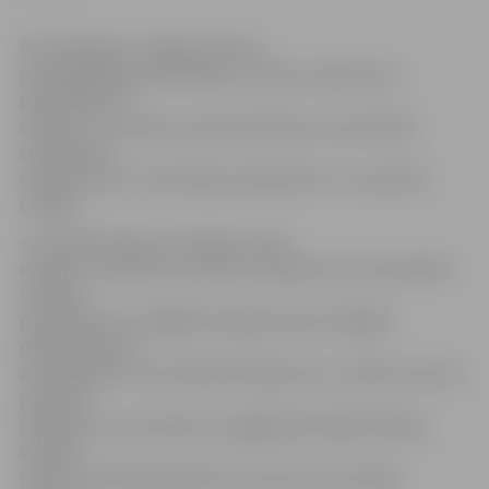
Pēc tikšanās ar Jelgavas domes
priekšsēdētāju Andri Rāviņu ministre iepazinās ar
pašvaldības IT
sistēmu un Latvijas Lauksaimniecības universitātes
studentiem
vadīja lekciju «Informācijas sabiedrība un e-pārvalde
Latvijā».
«Lai pārliecinātos, kā reģionos tiek
ieviesta e-pārvalde, ministre izvēlējusies pati apmeklēt
vairākas
pašvaldības, jo tādējādi iespējams gūt pilnīgāku
priekšstatu par
aktualitātēm un problēmām šajā jomā,» norāda ministres
pārstāvji,
piebilstot, ka, piemēram, pagājušajā nedēļā S.Bāliņa
viesojās
Cēsīs, bet nākamajā plānots viesoties vēl vairākos