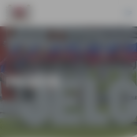
PILSĒTĀ