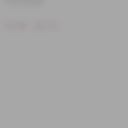
F OTO: Ivars Veiliņš
Drukāt
Dalīties