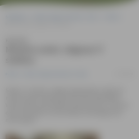
Sākumlapa
Portāla “Jelgavas Vēstnesis” arhīvs
Pilsētā
Ministre uzteic Jelgavas IT sistēmu
Klausīties
Ministre uzteic Jelgavas IT
sistēmu
17/10/2008
Pilsētā
Portāla “Jelgavas Vēstnesis” arhīvs
Šodien, 17. oktobrī, Jelgavā viesojas īpašu uzdevumu
ministre elektroniskās pārvaldes lietās Signe Bāliņa.
Vizītes mērķis ir gūt plašāku priekšstatu par to, kā norit
darbs informāciju un komunikāciju tehnoloģiju jomā
mūsu pilsētā.