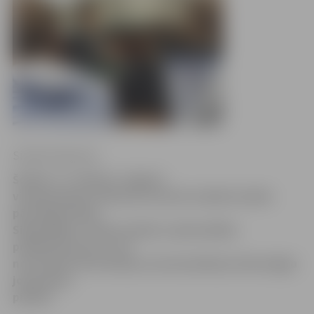
Sintija Čepanone
Šodien, 17. oktobrī, Jelgavā
viesojas īpašu uzdevumu ministre elektroniskās
pārvaldes lietās
Signe Bāliņa. Vizītes mērķis ir gūt plašāku
priekšstatu par to, kā
norit darbs informāciju un komunikāciju tehnoloģiju
jomā mūsu
pilsētā.