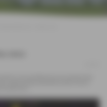
Mintautam Buškevicam – Atzinības raksts
as raksts
02/10/2016
kolektīvu sezonas atklāšanas koncerta izskaņā Latvijas
edza Jelgavas pilsētas pašvaldības iestāde «Kultūra»
Atzinības rakstu.