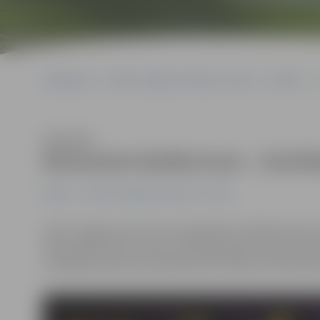
Sākumlapa
Portāla “Jelgavas Vēstnesis” arhīvs
Kultūra
Klausīties
Mintautam Buškevicam – Atzinīb
Kultūra
Portāla “Jelgavas Vēstnesis” arhīvs
Vakar Jelgavas kultūras namā pilsētas māksliniecisko 
Nacionālā kultūras centra vadītāja Signe Pujāte pasni
vadītājam Mintautam Buškevicam Kultūras ministrijas 