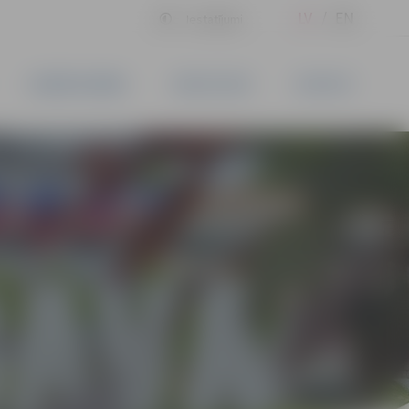
LV
EN
Iestatījumi
UZŅĒMĒJDARBĪBA
PAKALPOJUMI
KONTAKTI