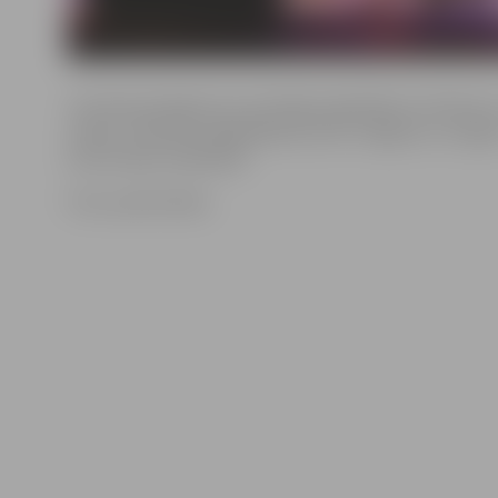
Tas tika pasniegts par nozīmīgu ieguldījumu Dziesmu
svētku tradīcijas saglabāšanā, kā arī Jelgavas un reģio
kultūrvides veidošanā.
Foto: publicitātes