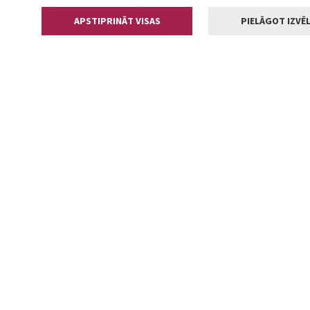
APSTIPRINĀT VISAS
PIELĀGOT IZVĒL
Kontakti
Jelgavas valstp
Lielā iela 11
+371 630055
pasts@jelga
2002-2026 jelgava.lv