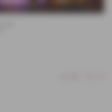
 un deju
na
Drukāt
Dalīties