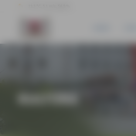
22.3 °C, 5.1 m/s, 56.9 %
JAUNUMI
PILSĒ
KULTŪRA