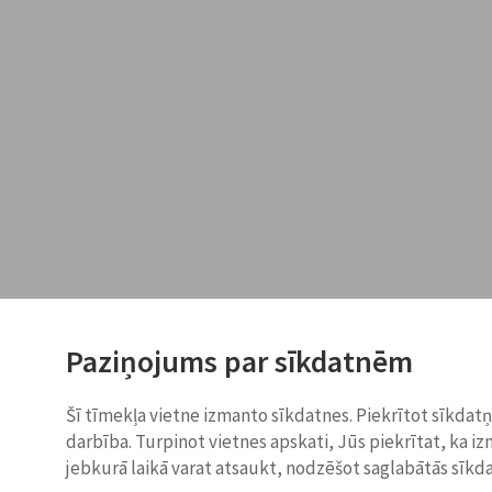
Paziņojums par sīkdatnēm
Šī tīmekļa vietne izmanto sīkdatnes. Piekrītot sīkdat
darbība. Turpinot vietnes apskati, Jūs piekrītat, ka i
jebkurā laikā varat atsaukt, nodzēšot saglabātās sīkd