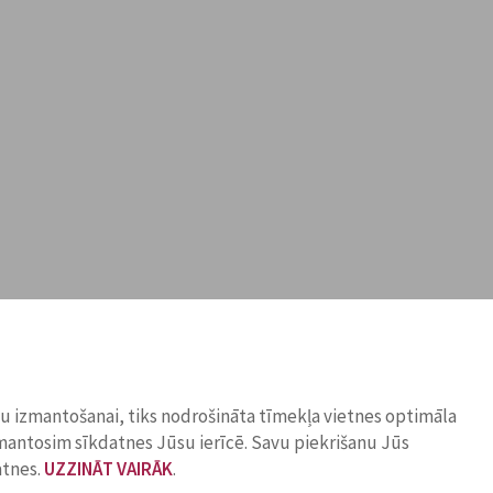
ņu izmantošanai, tiks nodrošināta tīmekļa vietnes optimāla
zmantosim sīkdatnes Jūsu ierīcē. Savu piekrišanu Jūs
atnes.
UZZINĀT VAIRĀK
.