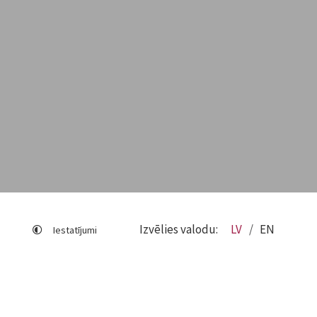
Izvēlies valodu:
LV
EN
Iestatījumi