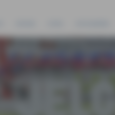
TA
PAŠVALDĪBA
IESTĀDES
KAPITĀLSABIEDRĪBAS