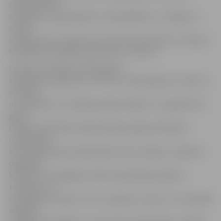
starptautiskās
asociācijas, organizācijas un pašvaldības, arī Jelgava, ir
oficiāli
izteikušas savu atbalstu šai iniciatīvai parakstot «Eiropas
Mobilitātes nedēļas apņemšanos» (Hartu).
Eiropas Savienības politika gaisa
kvalitātes jautājumos ir vērsta uz atbilstīgo instrumentu
attīstību
un ieviešanu, lai uzlabotu gaisa kvalitāti. Jau gandrīz 40
gadus
Eiropas Savienība notiek pasākumi gaisa kvalitātes
uzlabošanai,
kontrolējot gaisu piesārņojošo vielu emisijas, uzlabojot
degvielas
kvalitāti un integrējot vides aizsardzības prasības
transporta un
enerģētikas nozarēs. Taču transporta nozare ir visstraujāk
augošais