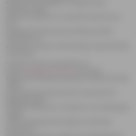
attiecību sektors atgādina, ka Jelgavā Eiropas
Mobilitātes nedēļa
sākās jau 6. septembrī ar 3. Vienotības velobraucienu,
kurā
piedalījās 220 riteņbraucēji, kas šādi popularizēja
velokustību, kā
arī pievērsa uzmanību videi draudzīgu transportlīdzekļu
izmantošanai.
Savukārt no 8. līdz 19. septembrim, kā
portāls
www.jelgavasvestnesis.lv
jau rakstīja
Jelgavā tiek veikti gaisa piesārņojuma mērījumi Hercoga
Jēkaba
laukumā, RAF dzīvojamā masīvā un Aveņciemā. Pēc
pagājušajā nedēļā
veiktajiem mērījumiem ir noskaidrots, ka vistīrākais gaiss
Jelgavā
ir RAF dzīvojamajā masīvā Jelgavas 6. vidusskolas
teritorijā, kur