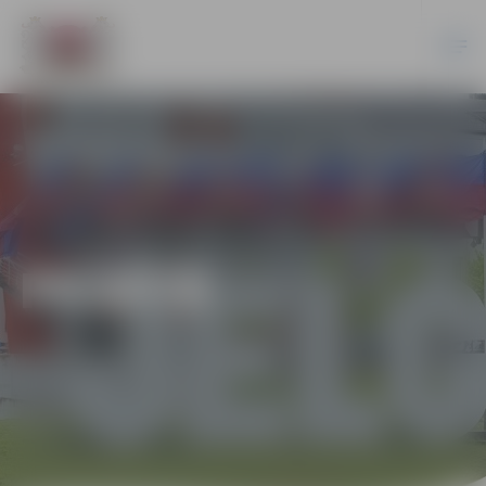
PILSĒTĀ