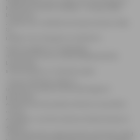
slāpekļa dioksīda saturs vidēji ir tikai 7,84 mikrogrami 1
kubikmetrā. Savukārt vislielākais – Hercoga Jēkaba
laukumā rīta
stundās, kad ir vislielākā autotransporta plūsma. Vidēji
šis
rādītājs ir 24,17 mikrogrami uz kubikmetru.
Šobrīd var apgalvot, ka Jelgavā gaisa
tīrība atbilst normai, jo noteiktā slāpekļa dioksīda
koncentrācija
ir 200 mikrogrami uz 1 kubikmetru gaisa.
Turpinot mobilitātes nedēļu 19.
septembrī no pulksten 14 līdz 16.00 Jelgavas 4.
pamatskolas
velolaukumā notiks pasākums bērniem un jauniešiem
«Viss par
velosipēdu!», kurā Ceļu satiksmes drošības direkcija un
aģentūra
«Pilsētsaimniecība» organizē atraktīvu aktivitāti ar mērķi