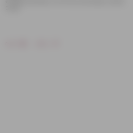
enerģijas patērētājs un siltumnīcas efekta gāzu ražotājs
Eiropā.
Drukāt
Dalīties