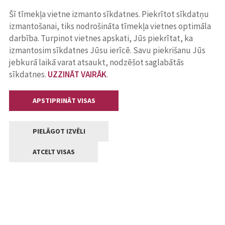
Šī tīmekļa vietne izmanto sīkdatnes. Piekrītot sīkdatņu
izmantošanai, tiks nodrošināta tīmekļa vietnes optimāla
darbība. Turpinot vietnes apskati, Jūs piekrītat, ka
izmantosim sīkdatnes Jūsu ierīcē. Savu piekrišanu Jūs
jebkurā laikā varat atsaukt, nodzēšot saglabātās
sīkdatnes.
UZZINĀT VAIRĀK
.
APSTIPRINĀT VISAS
PIELĀGOT IZVĒLI
ATCELT VISAS