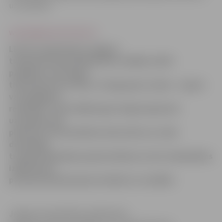
uz veselību.
www.jelgavasvestnesis.lv
Līdz 20. septembrim Jelgavā
turpinās Eiropas Mobilitātes nedēļai veltīti
pasākumi, kas šogad
tiek īstenoti par tēmu «Svaigs gaiss visiem – sapnis
vai iespējama
realitāte!» Tieši tādēļ šogad Jelgavā galvenā
uzmanība tiek
pievērsta automašīnām alternatīvu un videi
draudzīgu
transportlīdzekļu popularizēšanai, kā arī sabiedrības
izglītošanai
par gaisa piesārņojuma ietekmi uz veselību.
Jelgavas pašvaldības Sabiedrisko