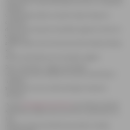
iepazīstināt ar nepieciešamajām prasmēm un zināšanām,
lai iegūtu
velobraucēja tiesības. Savukārt veikala «Eksperts»
speciālisti
demonstrēs, kā pareizi velosipēdu sagatavot ziemai, ko
vajag prast
salabot pašam, kā arī tiks demonstrēti drošības līdzekļi,
kas
palīdz nodrošināties pret velosipēdu zagļiem.
Bet 22. septembrī, Jelgavas pašvaldība
ikvienu aicina būt solidāram ar kustību visā Eiropā un
izvēlēties
sabiedrisko vai citus videi draudzīgus transporta
līdzekļus.
Portāls
www.jelgavasvestnesis.lv
jau rakstīja, ka Eiropā
Mobilitātes nedēļa notiek no16. līdz 22. septembrim un
tajā
piedalās vairāk nekā 1300 Eiropas pilsētas. Vairākas