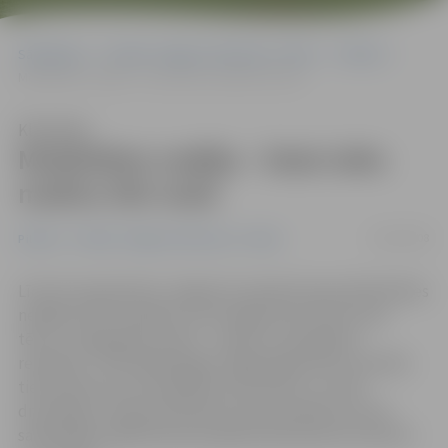
Sākumlapa
Portāla “Jelgavas Vēstnesis” arhīvs
Pilsētā
Mobilitātes nedēļa – īstais laiks mašīnu likt malā
Klausīties
Mobilitātes nedēļa – īstais laiks
mašīnu likt malā
16/09/2008
Pilsētā
Portāla “Jelgavas Vēstnesis” arhīvs
Līdz 20. septembrim Jelgavā turpinās Eiropas Mobilitātes
nedēļai veltīti pasākumi, kas šogad tiek īstenoti par
tēmu «Svaigs gaiss visiem – sapnis vai iespējama
realitāte!» Tieši tādēļ šogad Jelgavā galvenā uzmanība
tiek pievērsta automašīnām alternatīvu un videi
draudzīgu transportlīdzekļu popularizēšanai, kā arī
sabiedrības izglītošanai par gaisa piesārņojuma ietekmi