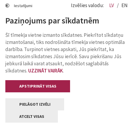
Izvēlies valodu:
LV
EN
Iestatījumi
Paziņojums par sīkdatnēm
Šī tīmekļa vietne izmanto sīkdatnes. Piekrītot sīkdatņu
izmantošanai, tiks nodrošināta tīmekļa vietnes optimāla
darbība. Turpinot vietnes apskati, Jūs piekrītat, ka
izmantosim sīkdatnes Jūsu ierīcē. Savu piekrišanu Jūs
jebkurā laikā varat atsaukt, nodzēšot saglabātās
sīkdatnes.
UZZINĀT VAIRĀK
.
APSTIPRINĀT VISAS
PIELĀGOT IZVĒLI
ATCELT VISAS