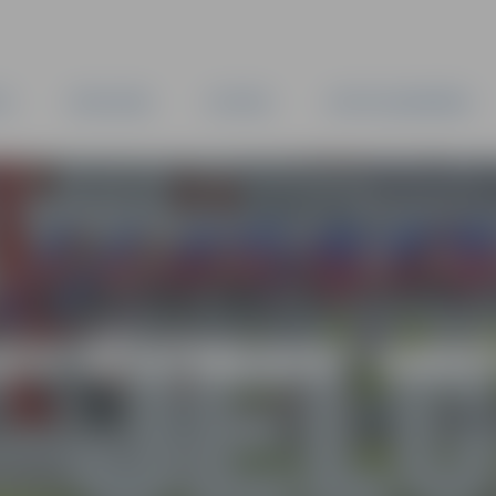
TA
PAŠVALDĪBA
IESTĀDES
KAPITĀLSABIEDRĪBAS
AS VĒSTNESIS” ARH