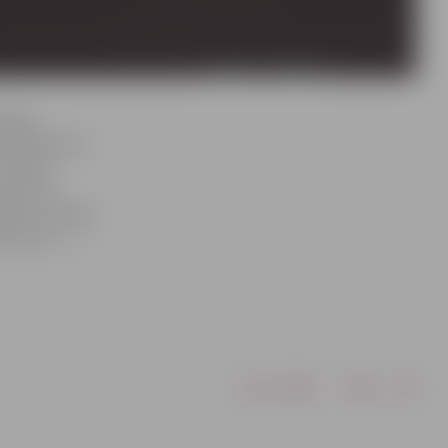
tvijas
rta Kvieša un
o katra
m, bet to
zika. «Ikkatrā
pot mums…,»
Drukāt
Dalīties