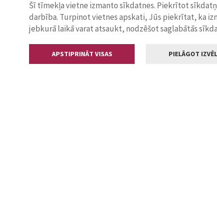
Šī tīmekļa vietne izmanto sīkdatnes. Piekrītot sīkdat
darbība. Turpinot vietnes apskati, Jūs piekrītat, ka i
jebkurā laikā varat atsaukt, nodzēšot saglabātās sīkd
APSTIPRINĀT VISAS
PIELĀGOT IZVĒL
Kontakti
Jelgavas valstp
Lielā iela 11
+371 630055
pasts@jelga