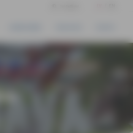
LV
EN
Iestatījumi
UZŅĒMĒJDARBĪBA
PAKALPOJUMI
KONTAKTI
ĪVS