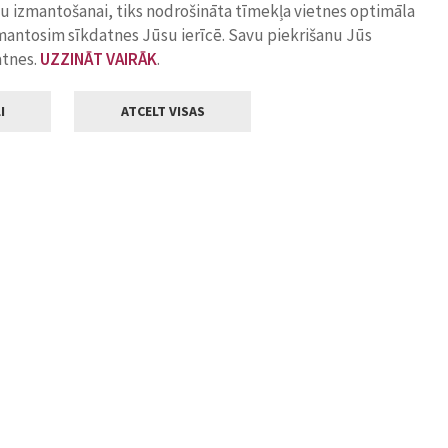
ņu izmantošanai, tiks nodrošināta tīmekļa vietnes optimāla
zmantosim sīkdatnes Jūsu ierīcē. Savu piekrišanu Jūs
atnes.
UZZINĀT VAIRĀK
.
I
ATCELT VISAS
Klientu apkalpošana
ilsētas pašvaldība
Darba laiks
, Jelgava, LV-3001
Pirmdienās
8.00 - 18.00
Otrdienās
8.00 - 17.00
22
Trešdienās
8.00 - 17.00
va.lv
Ceturtdienās
8.00 - 17.00
Piektdienās
8.00 - 14.30