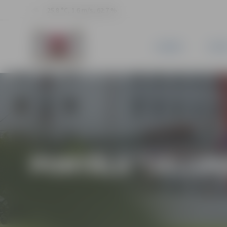
25.8 °C, 1.6 m/s, 62.7 %
JAUNUMI
PILSĒ
PORTĀLA “JELGAV