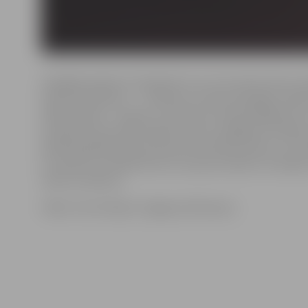
Zemgale patiesi var lepoties ar to, ka ir pirmo četru La
Valsts prezidentu – J.Čakstes, Gustava Zemgala, Albe
Kārļa Ulmaņa – šūpulis. Uzvedumu ievada fragments n
prezidenta savulaik teiktās runas ar spilgtiem citātie
pēcāk papildina Arstarulsmirusa rakstīts teksts un mū
no viņiem var atklāt kaut ko, kas par mācību var kal
vēsta uzvedums.
Video: Ivars Veiliņš/«Jelgavas Vēstnesis»