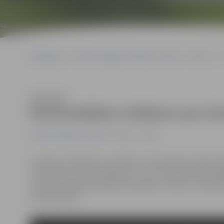
Sākumlapa
Portāla “Jelgavas Vēstnesis” arhīvs
Video
M
Klausīties
Multimediālais vēstījums par če
Portāla “Jelgavas Vēstnesis” arhīvs
Video
Latvijas pirmā Valsts prezidenta Jāņa Čakstes 159. dz
uzvedums «Četri prezidenti» uz LLU Tehniskās fakultāt
saviem lasītājiem piedāvā noskatīties video ar mūsdie
prezidentiem.