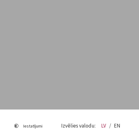
Izvēlies valodu:
LV
EN
Iestatījumi