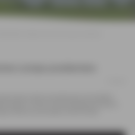
ultimediālais vēstījums par četriem Latvijas prezidentiem
triem Latvijas prezidentiem
15/09/2018
imšanas dienas svētku kulminācija bija multimediālais
es fasādes un Driksā. Portāls www.jelgavasvestnesis.lv
nīgu vēstījumu par pirmajiem četriem Latvijas